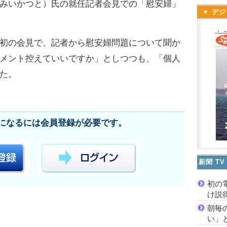
みいかつと）氏の就任記者会見での「慰安婦」
▼ デジ
初の会見で、記者から慰安婦問題について聞か
メント控えていいですか」としつつも、「個人
た。
になるには会員登録が必要です。
新聞 T
初の
け説
朝毎
い」