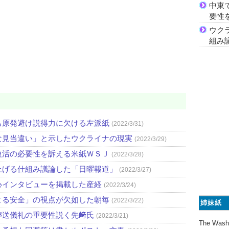
中東
要性
ウク
組み
も原発避け説得力に欠ける左派紙
(2022/3/31)
な見当違い」と示したウクライナの現実
(2022/3/29)
復活の必要性を訴える米紙ＷＳＪ
(2022/3/28)
上げる仕組み議論した「日曜報道」
(2022/3/27)
心インタビューを掲載した産経
(2022/3/24)
よる安全」の視点が欠如した朝毎
(2022/3/22)
姉妹紙
葬送儀礼の重要性説く先﨑氏
(2022/3/21)
The Wash