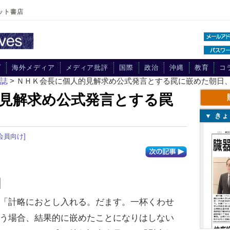
ット書店
プ
海外メディア
メディア批評
国際
政治
沖縄
教育
コ
刊誌
> ＮＨＫ会長に個人的見解求め公式発言とする罠に嵌めた朝日
見解求め公式発言とする罠
▼ き
会員向け]
図
「計略におとし入れる。だます。一杯くわせ
う場合、結果的に嵌めたことになりはしない