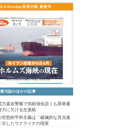
タルSunday世界日報 最新号
V 週刊誌のほかの記事
電力逼迫警報で供給強化説くも原発避
得力に欠ける左派紙
の空想的平和主義は「破滅的な見当違
と示したウクライナの現実