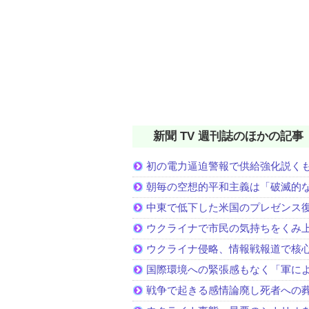
新聞 TV 週刊誌のほかの記事
初の電力逼迫警報で供給強化説く
朝毎の空想的平和主義は「破滅的
中東で低下した米国のプレゼンス
ウクライナで市民の気持ちをくみ
ウクライナ侵略、情報戦報道で核
国際環境への緊張感もなく「軍に
戦争で起きる感情論廃し死者への