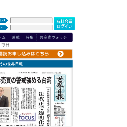
ラム
連載
特集
共産党ウォッチ
、毎日
ょうの世界日報