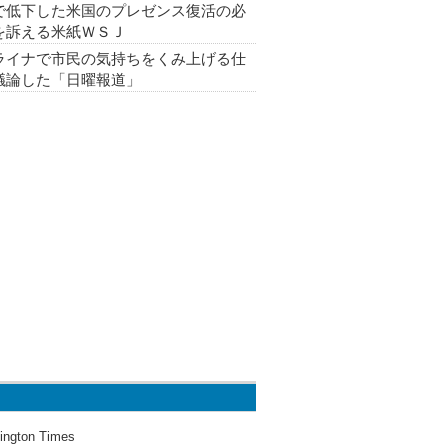
で低下した米国のプレゼンス復活の必
を訴える米紙ＷＳＪ
ライナで市民の気持ちをくみ上げる仕
議論した「日曜報道」
ington Times