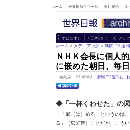
ホーム
会員用ＭＹページ
会社案内
ネ
オピニオン
NEWSクローズ･アッ
ホーム
>
メディア批評
>
新聞 TV 週
ＮＨＫ会長に個人的
に嵌めた朝日、毎日
編集局 2014/2/04
新聞 TV 週刊誌
[
◆「一杯くわせた」の
「嵌（は）める」というのは、
る」（広辞苑）ことだが、こうい