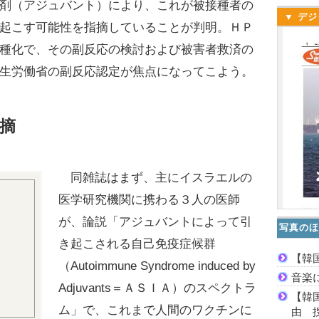
剤（アジュバント）により、これが被接種者の
▼ デジ
起こす可能性を指摘していることが判明。ＨＰ
種化で、その副反応の検討および被害者救済の
生労働省の副反応認定が焦点になってこよう。
摘
同雑誌はまず、主にイスラエルの
医学研究機関に携わる３人の医師
が、論説「アジュバントによって引
写真のほ
き起こされる自己免疫症候群
【韓
（Autoimmune Syndrome induced by
音楽
Adjuvants＝ＡＳＩＡ）のスペクトラ
【韓
ム」で、これまで人間のワクチンに
由 