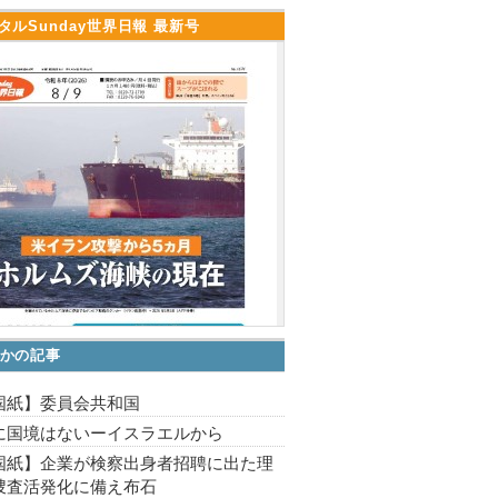
タルSunday世界日報 最新号
かの記事
国紙】委員会共和国
に国境はないーイスラエルから
国紙】企業が検察出身者招聘に出た理
捜査活発化に備え布石