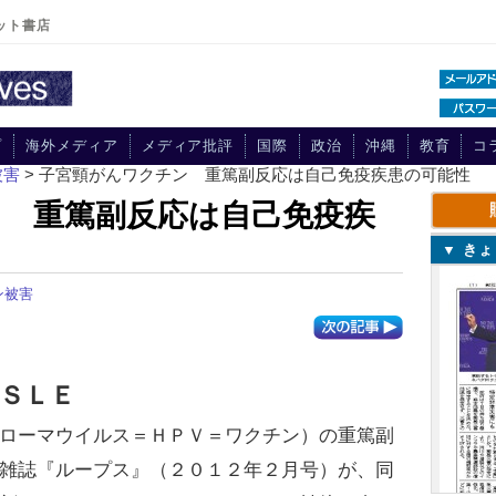
ット書店
プ
海外メディア
メディア批評
国際
政治
沖縄
教育
コ
被害
> 子宮頸がんワクチン 重篤副反応は自己免疫疾患の可能性
 重篤副反応は自己免疫疾
▼ き
ン被害
ＳＬＥ
ローマウイルス＝ＨＰＶ＝ワクチン）の重篤副
雑誌『ループス』（２０１２年２月号）が、同