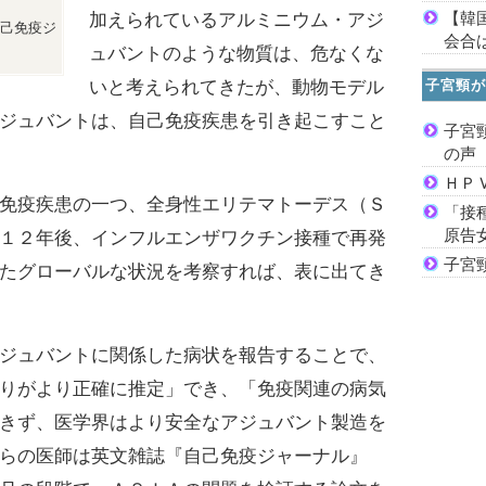
【韓
加えられているアルミニウム・アジ
己免疫ジ
会合は
ュバントのような物質は、危なくな
子宮頸が
いと考えられてきたが、動物モデル
ジュバントは、自己免疫疾患を引き起こすこと
子宮
の声
ＨＰ
免疫疾患の一つ、全身性エリテマトーデス（Ｓ
「接
原告
１２年後、インフルエンザワクチン接種で再発
子宮
たグローバルな状況を考察すれば、表に出てき
ジュバントに関係した病状を報告することで、
りがより正確に推定」でき、「免疫関連の病気
きず、医学界はより安全なアジュバント製造を
らの医師は英文雑誌『自己免疫ジャーナル』