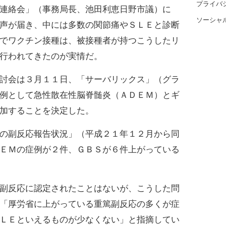
プライバ
連絡会」（事務局長、池田利恵日野市議）に
ソーシャ
声が届き、中には多数の関節痛やＳＬＥと診断
でワクチン接種は、被接種者が持つこうしたリ
行われてきたのが実情だ。
討会は３月１１日、「サーバリックス」（グラ
例として急性散在性脳脊髄炎（ＡＤＥＭ）とギ
加することを決定した。
の副反応報告状況」（平成２１年１２月から同
ＥＭの症例が２件、ＧＢＳが６件上がっている
副反応に認定されたことはないが、こうした問
「厚労省に上がっている重篤副反応の多くが症
ＬＥといえるものが少なくない」と指摘してい