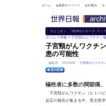
ホーム
会員用ＭＹページ
会社案内
ネ
オピニオン
NEWSクローズ･アッ
ホーム
>
特集
>
子宮頸がんワクチン
子宮頸がんワクチン
患の可能性
編集局 2013/5/08
子宮頸がんワクチ
犠牲者に多数の関節痛、
子宮頸がんワクチン（ヒトパピ
反応の報告が集まる中、英文医学