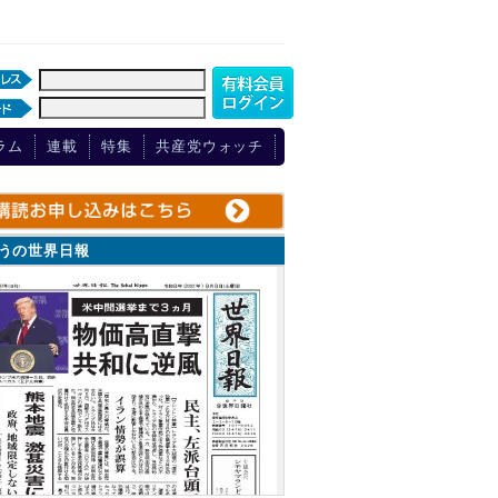
ラム
連載
特集
共産党ウォッチ
ょうの世界日報