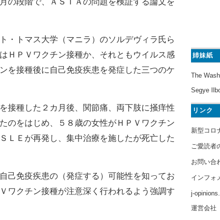
月の段階で、ＡＳＩＡの問題を検証する論文を
ト・トマス大学（マニラ）のソルデヴィラ氏ら
はＨＰＶワクチン接種か、それともウイルス感
姉妹紙
ンを接種後に自己免疫疾患を発症した三つのケ
The Wash
Segye Ilb
を接種した２カ月後、関節痛、両下肢に掻痒性
リンク
たのをはじめ、５８歳の女性がＨＰＶワクチン
新型コロ
ＳＬＥが再発し、集中治療を施したが死亡した
ご愛読者
お問い合
自己免疫疾患の（発症する）可能性を知ってお
インフォ
Ｖワクチン接種が注意深く行われるよう強調す
j-opinion
運営会社