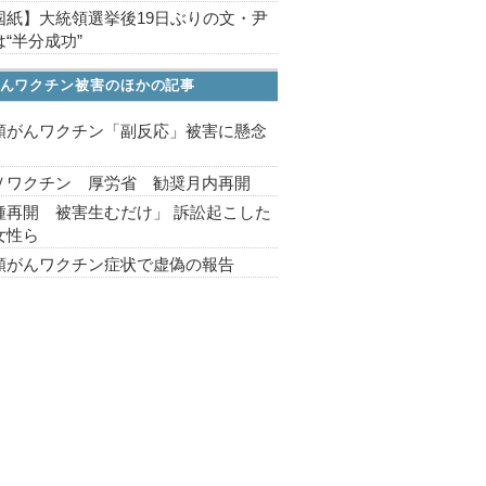
国紙】大統領選挙後19日ぶりの文・尹
“半分成功”
んワクチン被害のほかの記事
頸がんワクチン「副反応」被害に懸念
Ｖワクチン 厚労省 勧奨月内再開
種再開 被害生むだけ」 訴訟起こした
女性ら
頸がんワクチン症状で虚偽の報告