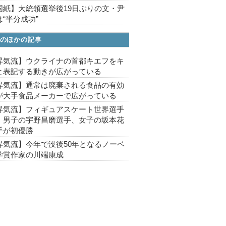
国紙】大統領選挙後19日ぶりの文・尹
“半分成功”
のほかの記事
昇気流】ウクライナの首都キエフをキ
と表記する動きが広がっている
昇気流】通常は廃棄される食品の有効
が大手食品メーカーで広がっている
昇気流】フィギュアスケート世界選手
、男子の宇野昌磨選手、女子の坂本花
手が初優勝
昇気流】今年で没後50年となるノーベ
学賞作家の川端康成