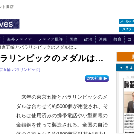
ット書店
プ
海外メディア
メディア批評
国際
政治
沖縄
教育
コ
の東京五輪とパラリンピックのメダルは…
パラリンピックのメダルは…
▼ き
0東京五輪·パラリンピック]
来年の東京五輪とパラリンピックのメ
ダルは合わせて約5000個が用意され、そ
れらは使用済みの携帯電話や小型家電の
金銀銅を使って製造される。全国の自治