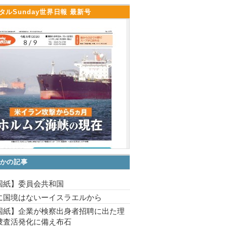
タルSunday世界日報 最新号
かの記事
国紙】委員会共和国
に国境はないーイスラエルから
国紙】企業が検察出身者招聘に出た理
捜査活発化に備え布石