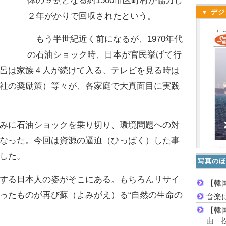
体の９割となる約1500市区町村が協力し
▼ デジ
２年がかりで回収されたという。
もう半世紀近く前になるが、1970年代
の石油ショック時、日本が官民挙げて行
呂は家族４人が続けて入る、テレビを見る時は
社の奨励策）等々が、各家庭で大真面目に実践
みに石油ショックを乗り切り、環境問題への対
なった。今回は資源の逼迫（ひっぱく）した事
した。
写真のほ
する日本人の姿がそこにある。もちろんリサイ
【韓
ったものが再び蘇（よみがえ）る“自然の生命の
音楽
【韓
。
由 