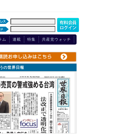
ラム
連載
特集
共産党ウォッチ
ょうの世界日報