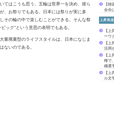
いてはこうも思う。五輪は世界一を決め、彼ら
【韓
会合は
が、お祭りでもある。日本には祭りが実に多
しその輪の中で楽しむことができる。そんな祭
上昇気流
ンピック”という意思の表明でもある。
【上
ーウ
大量廃棄型のライフスタイルは、日本になじま
【上
はないのである。
活用
【上
権で
織選
【上
ル文