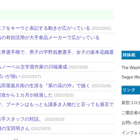
エフをキーウと表記する動きが広がっている
(2022/3/31)
品の有効活用が大手食品メーカーで広がっている
世界選手権で、男子の宇野昌磨選手、女子の坂本花織選
姉妹紙
るノーベル文学賞作家の川端康成
(2022/3/28)
The Wash
思いが強い
(2022/3/27)
Segye Ilb
高田屋嘉兵衛の生涯を『菜の花の沖』で描く
(2022/3/26)
リンク
侵攻から１カ月が経過した
(2022/3/25)
新型コロ
で、プーチンはもっとも謎多き人物だと言っても過言で
ご愛読者
若手スタッフの対話。
(2022/3/23)
お問い合
優の宝田明さん
(2022/3/22)
インフォ