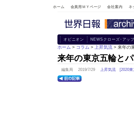
ホーム
会員用ＭＹページ
会社案内
ネ
オピニオン
NEWSクローズ･アッ
ホーム
>
コラム
>
上昇気流
> 来年
来年の東京五輪と
編集局 2019/7/29
上昇気流
[202