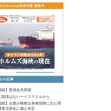
タルSunday世界日報 最新号
かの記事
国紙】委員会共和国
に国境はないーイスラエルから
国紙】企業が検察出身者招聘に出た理
捜査活発化に備え布石