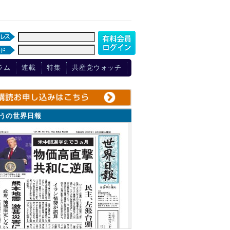
ラム
連載
特集
共産党ウォッチ
ょうの世界日報