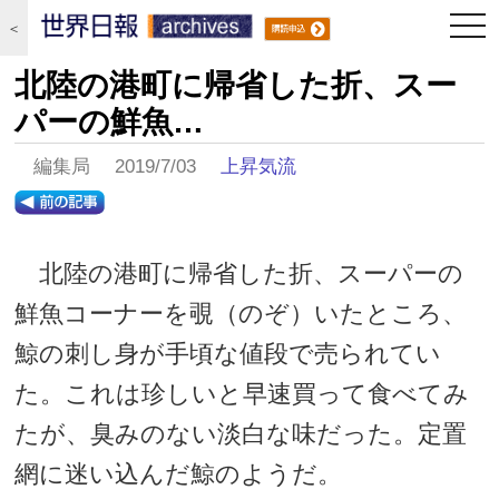
togg
＜
navi
北陸の港町に帰省した折、スー
パーの鮮魚…
編集局 2019/7/03
上昇気流
北陸の港町に帰省した折、スーパーの
鮮魚コーナーを覗（のぞ）いたところ、
鯨の刺し身が手頃な値段で売られてい
た。これは珍しいと早速買って食べてみ
たが、臭みのない淡白な味だった。定置
網に迷い込んだ鯨のようだ。