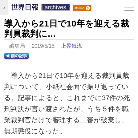
togg
＜
navi
導入から21日で10年を迎える裁
判員裁判に…
編集局 2019/5/15
上昇気流
導入から21日で10年を迎える裁判員裁
判について、小紙社会面で振り返ってい
る。記事によると、これまでに37件の死
刑判決が言い渡されたが、うち５件を職
業裁判官だけで審理する二審が破棄し、
無期懲役になった。