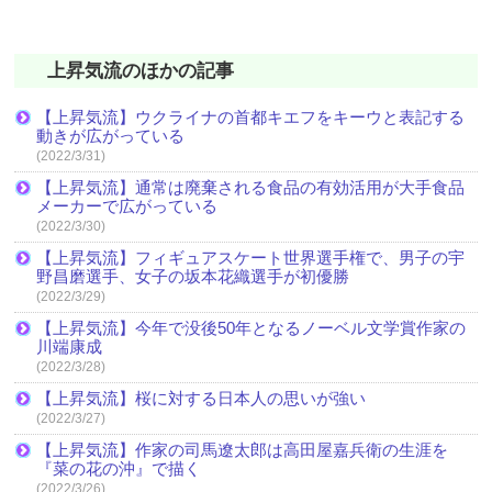
上昇気流のほかの記事
【上昇気流】ウクライナの首都キエフをキーウと表記する
動きが広がっている
(2022/3/31)
【上昇気流】通常は廃棄される食品の有効活用が大手食品
メーカーで広がっている
(2022/3/30)
【上昇気流】フィギュアスケート世界選手権で、男子の宇
野昌磨選手、女子の坂本花織選手が初優勝
(2022/3/29)
【上昇気流】今年で没後50年となるノーベル文学賞作家の
川端康成
(2022/3/28)
【上昇気流】桜に対する日本人の思いが強い
(2022/3/27)
【上昇気流】作家の司馬遼太郎は高田屋嘉兵衛の生涯を
『菜の花の沖』で描く
(2022/3/26)