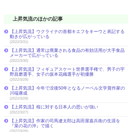
上昇気流のほかの記事
【上昇気流】ウクライナの首都キエフをキーウと表記する
動きが広がっている
(2022/3/31)
【上昇気流】通常は廃棄される食品の有効活用が大手食品
メーカーで広がっている
(2022/3/30)
【上昇気流】フィギュアスケート世界選手権で、男子の宇
野昌磨選手、女子の坂本花織選手が初優勝
(2022/3/29)
【上昇気流】今年で没後50年となるノーベル文学賞作家の
川端康成
(2022/3/28)
【上昇気流】桜に対する日本人の思いが強い
(2022/3/27)
【上昇気流】作家の司馬遼太郎は高田屋嘉兵衛の生涯を
『菜の花の沖』で描く
(2022/3/26)