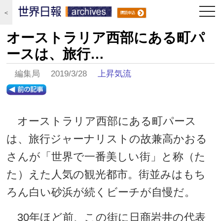
togg
＜
navi
オーストラリア西部にある町パ
ースは、旅行…
編集局 2019/3/28
上昇気流
オーストラリア西部にある町パース
は、旅行ジャーナリストの故兼高かおる
さんが「世界で一番美しい街」と称（た
た）えた人気の観光都市。街並みはもち
ろん白い砂浜が続くビーチが自慢だ。
30年ほど前、この街に日商岩井の代表