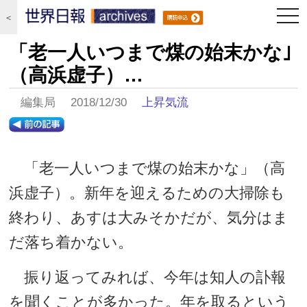
togg
＜
navi
「老一人いつまで煤の始末かな｣
（高浜虚子）…
編集局 2018/12/30
上昇気流
「老一人いつまで煤の始末かな」（高
浜虚子）。新年を迎えるための大掃除も
終わり、あすは大みそかだが、気分はま
だ落ち着かない。
振り返ってみれば、今年は知人の訃報
を聞くことが多かった。年を取るという