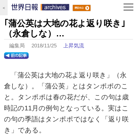
togg
＜
navi
｢蒲公英は大地の花よ返り咲き｣
（永倉しな）…
編集局 2018/11/25
上昇気流
「蒲公英は大地の花よ返り咲き」（永
倉しな）。「蒲公英」とはタンポポのこ
と。タンポポは春の花だが、この句は歳
時記の11月の例句となっている。実はこ
の句の季語はタンポポではなく「返り咲
き」である。