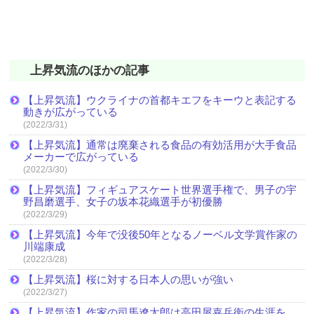
上昇気流のほかの記事
【上昇気流】ウクライナの首都キエフをキーウと表記する
動きが広がっている
(2022/3/31)
【上昇気流】通常は廃棄される食品の有効活用が大手食品
メーカーで広がっている
(2022/3/30)
【上昇気流】フィギュアスケート世界選手権で、男子の宇
野昌磨選手、女子の坂本花織選手が初優勝
(2022/3/29)
【上昇気流】今年で没後50年となるノーベル文学賞作家の
川端康成
(2022/3/28)
【上昇気流】桜に対する日本人の思いが強い
(2022/3/27)
【上昇気流】作家の司馬遼太郎は高田屋嘉兵衛の生涯を