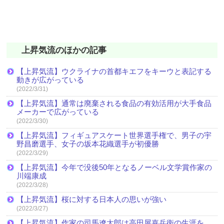
上昇気流のほかの記事
【上昇気流】ウクライナの首都キエフをキーウと表記する
動きが広がっている
(2022/3/31)
【上昇気流】通常は廃棄される食品の有効活用が大手食品
メーカーで広がっている
(2022/3/30)
【上昇気流】フィギュアスケート世界選手権で、男子の宇
野昌磨選手、女子の坂本花織選手が初優勝
(2022/3/29)
【上昇気流】今年で没後50年となるノーベル文学賞作家の
川端康成
(2022/3/28)
【上昇気流】桜に対する日本人の思いが強い
(2022/3/27)
【上昇気流】作家の司馬遼太郎は高田屋嘉兵衛の生涯を