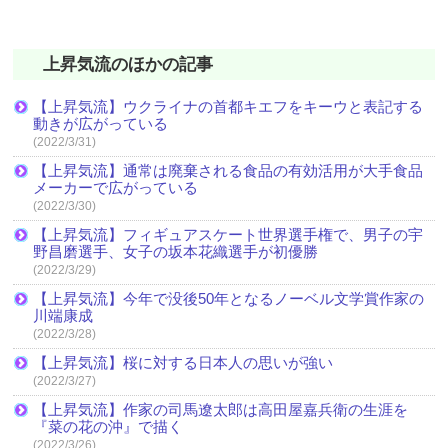
上昇気流のほかの記事
【上昇気流】ウクライナの首都キエフをキーウと表記する
動きが広がっている
(2022/3/31)
【上昇気流】通常は廃棄される食品の有効活用が大手食品
メーカーで広がっている
(2022/3/30)
【上昇気流】フィギュアスケート世界選手権で、男子の宇
野昌磨選手、女子の坂本花織選手が初優勝
(2022/3/29)
【上昇気流】今年で没後50年となるノーベル文学賞作家の
川端康成
(2022/3/28)
【上昇気流】桜に対する日本人の思いが強い
(2022/3/27)
【上昇気流】作家の司馬遼太郎は高田屋嘉兵衛の生涯を
『菜の花の沖』で描く
(2022/3/26)