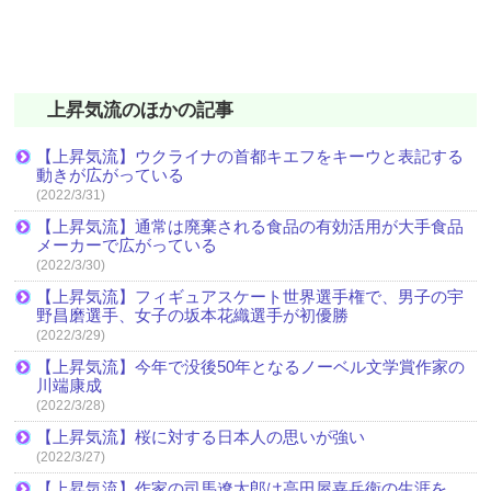
上昇気流のほかの記事
【上昇気流】ウクライナの首都キエフをキーウと表記する
動きが広がっている
(2022/3/31)
【上昇気流】通常は廃棄される食品の有効活用が大手食品
メーカーで広がっている
(2022/3/30)
【上昇気流】フィギュアスケート世界選手権で、男子の宇
野昌磨選手、女子の坂本花織選手が初優勝
(2022/3/29)
【上昇気流】今年で没後50年となるノーベル文学賞作家の
川端康成
(2022/3/28)
【上昇気流】桜に対する日本人の思いが強い
(2022/3/27)
【上昇気流】作家の司馬遼太郎は高田屋嘉兵衛の生涯を