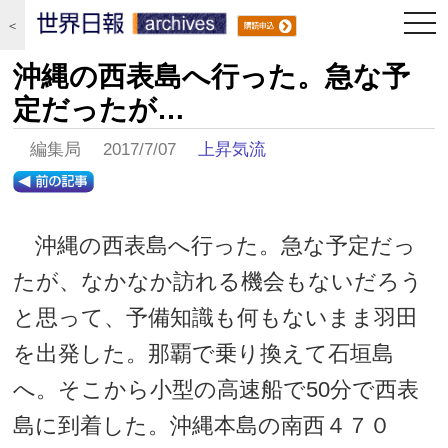
togg
＜
navi
沖縄の西表島へ行った。急な予
定だったが…
編集局 2017/7/07
上昇気流
沖縄の西表島へ行った。急な予定だっ
たが、なかなか訪れる機会もないだろう
と思って、予備知識も何もないまま羽田
を出発した。那覇で乗り換えて石垣島
へ。そこから小型の高速船で50分で西表
島に到着した。沖縄本島の南西４７０