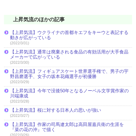
上昇気流のほかの記事
【上昇気流】ウクライナの首都キエフをキーウと表記する
動きが広がっている
(2022/3/31)
【上昇気流】通常は廃棄される食品の有効活用が大手食品
メーカーで広がっている
(2022/3/30)
【上昇気流】フィギュアスケート世界選手権で、男子の宇
野昌磨選手、女子の坂本花織選手が初優勝
(2022/3/29)
【上昇気流】今年で没後50年となるノーベル文学賞作家の
川端康成
(2022/3/28)
【上昇気流】桜に対する日本人の思いが強い
(2022/3/27)
【上昇気流】作家の司馬遼太郎は高田屋嘉兵衛の生涯を
『菜の花の沖』で描く
(2022/3/26)