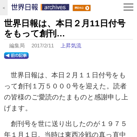
togg
＜
navi
世界日報は、本日２月11日付号
をもって創刊…
編集局 2017/2/11
上昇気流
世界日報は、本日２月１１日付号をも
って創刊１万５０００号を迎えた。読者
の皆様のご愛読のたまものと感謝申し上
げます。
創刊号を世に送り出したのが１９７５
年１月１日。当時は東西冷戦の真っ直中