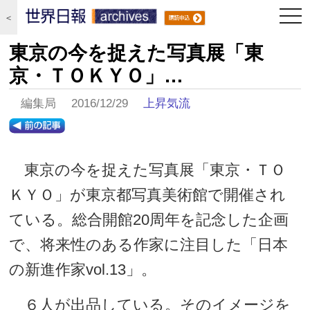
togg
＜
navi
東京の今を捉えた写真展「東
京・ＴＯＫＹＯ」…
編集局 2016/12/29
上昇気流
東京の今を捉えた写真展「東京・ＴＯ
ＫＹＯ」が東京都写真美術館で開催され
ている。総合開館20周年を記念した企画
で、将来性のある作家に注目した「日本
の新進作家vol.13」。
６人が出品している。そのイメージを