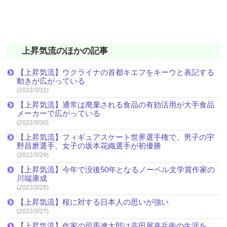
上昇気流のほかの記事
【上昇気流】ウクライナの首都キエフをキーウと表記する
動きが広がっている
(2022/3/31)
【上昇気流】通常は廃棄される食品の有効活用が大手食品
メーカーで広がっている
(2022/3/30)
【上昇気流】フィギュアスケート世界選手権で、男子の宇
野昌磨選手、女子の坂本花織選手が初優勝
(2022/3/29)
【上昇気流】今年で没後50年となるノーベル文学賞作家の
川端康成
(2022/3/28)
【上昇気流】桜に対する日本人の思いが強い
(2022/3/27)
【上昇気流】作家の司馬遼太郎は高田屋嘉兵衛の生涯を