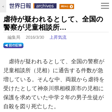
togg
＜
navi
虐待が疑われるとして、全国の
警察が児童相談所…
編集局 2016/3/30
上昇気流
虐待が疑われるとして、全国の警察が
児童相談所（児相）に通告する件数が急
増している。そんな中、両親から虐待を
受けたとして神奈川県相模原市の児相に
保護を求めていた中学２年の男子生徒が
自殺を図り死亡した。