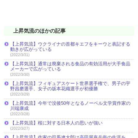
上昇気流のほかの記事
【上昇気流】ウクライナの首都キエフをキーウと表記する
動きが広がっている
(2022/3/31)
【上昇気流】通常は廃棄される食品の有効活用が大手食品
メーカーで広がっている
(2022/3/30)
【上昇気流】フィギュアスケート世界選手権で、男子の宇
野昌磨選手、女子の坂本花織選手が初優勝
(2022/3/29)
【上昇気流】今年で没後50年となるノーベル文学賞作家の
川端康成
(2022/3/28)
【上昇気流】桜に対する日本人の思いが強い
(2022/3/27)
【上昇気流】作家の司馬遼太郎は高田屋嘉兵衛の生涯を