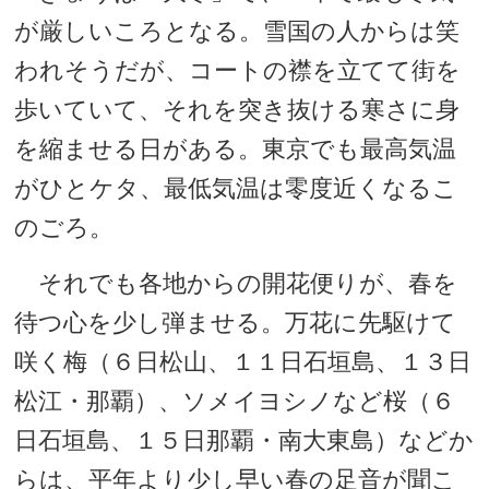
が厳しいころとなる。雪国の人からは笑
われそうだが、コートの襟を立てて街を
歩いていて、それを突き抜ける寒さに身
を縮ませる日がある。東京でも最高気温
がひとケタ、最低気温は零度近くなるこ
のごろ。
それでも各地からの開花便りが、春を
待つ心を少し弾ませる。万花に先駆けて
咲く梅（６日松山、１１日石垣島、１３日
松江・那覇）、ソメイヨシノなど桜（６
日石垣島、１５日那覇・南大東島）などか
らは、平年より少し早い春の足音が聞こ