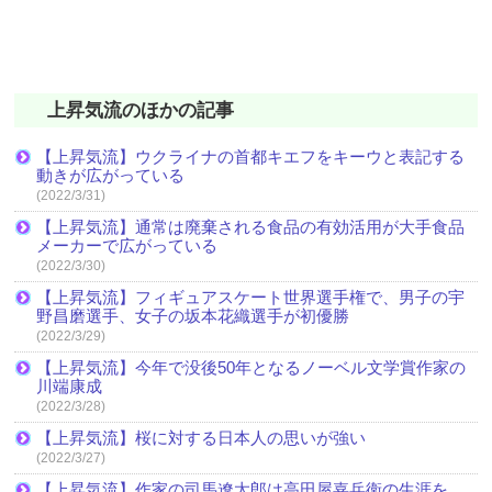
上昇気流のほかの記事
【上昇気流】ウクライナの首都キエフをキーウと表記する
動きが広がっている
(2022/3/31)
【上昇気流】通常は廃棄される食品の有効活用が大手食品
メーカーで広がっている
(2022/3/30)
【上昇気流】フィギュアスケート世界選手権で、男子の宇
野昌磨選手、女子の坂本花織選手が初優勝
(2022/3/29)
【上昇気流】今年で没後50年となるノーベル文学賞作家の
川端康成
(2022/3/28)
【上昇気流】桜に対する日本人の思いが強い
(2022/3/27)
【上昇気流】作家の司馬遼太郎は高田屋嘉兵衛の生涯を