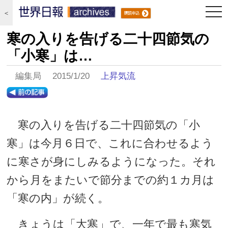
togg
＜
navi
寒の入りを告げる二十四節気の
「小寒」は…
編集局 2015/1/20
上昇気流
寒の入りを告げる二十四節気の「小
寒」は今月６日で、これに合わせるよう
に寒さが身にしみるようになった。それ
から月をまたいで節分までの約１カ月は
「寒の内」が続く。
きょうは「大寒」で、一年で最も寒気