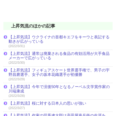
上昇気流のほかの記事
【上昇気流】ウクライナの首都キエフをキーウと表記する
動きが広がっている
(2022/3/31)
【上昇気流】通常は廃棄される食品の有効活用が大手食品
メーカーで広がっている
(2022/3/30)
【上昇気流】フィギュアスケート世界選手権で、男子の宇
野昌磨選手、女子の坂本花織選手が初優勝
(2022/3/29)
【上昇気流】今年で没後50年となるノーベル文学賞作家の
川端康成
(2022/3/28)
【上昇気流】桜に対する日本人の思いが強い
(2022/3/27)
【上昇気流】作家の司馬遼太郎は高田屋嘉兵衛の生涯を