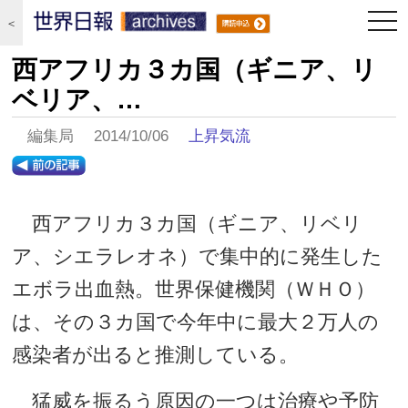
togg
＜
navi
西アフリカ３カ国（ギニア、リ
ベリア、…
編集局 2014/10/06
上昇気流
西アフリカ３カ国（ギニア、リベリ
ア、シエラレオネ）で集中的に発生した
エボラ出血熱。世界保健機関（ＷＨＯ）
は、その３カ国で今年中に最大２万人の
感染者が出ると推測している。
猛威を振るう原因の一つは治療や予防