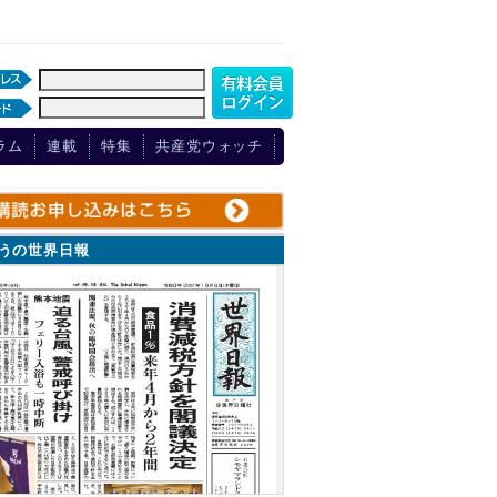
ラム
連載
特集
共産党ウォッチ
ょうの世界日報