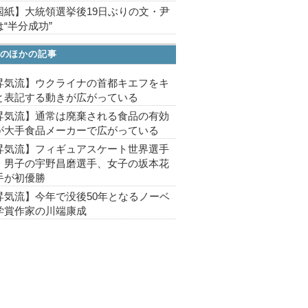
国紙】大統領選挙後19日ぶりの文・尹
“半分成功”
のほかの記事
昇気流】ウクライナの首都キエフをキ
と表記する動きが広がっている
昇気流】通常は廃棄される食品の有効
が大手食品メーカーで広がっている
昇気流】フィギュアスケート世界選手
、男子の宇野昌磨選手、女子の坂本花
手が初優勝
昇気流】今年で没後50年となるノーベ
学賞作家の川端康成