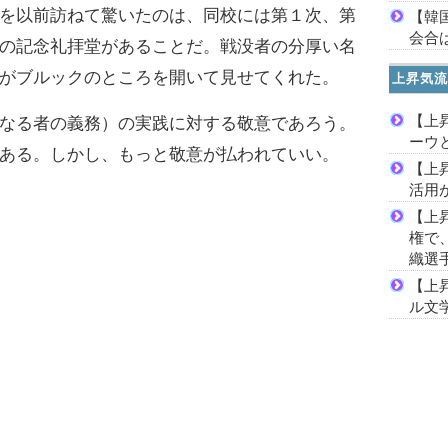
を以前訪ねて驚いたのは、同校には第１次、第
【韓
会合は
の記念礼拝堂があることだ。戦没者の分厚い名
がブルックのところを開いて見せてくれた。
上昇気流
【上
なる者の義務）の実践に対する敬意であろう。
ーウ
ある。しかし、もっと敬意が払われていい。
【上
活用
【上
権で
織選
【上
ル文