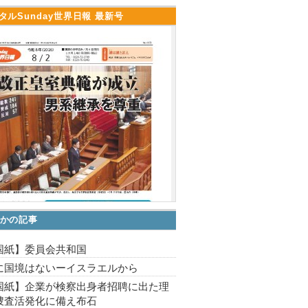
タルSunday世界日報 最新号
かの記事
国紙】委員会共和国
に国境はないーイスラエルから
国紙】企業が検察出身者招聘に出た理
捜査活発化に備え布石