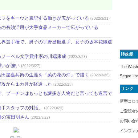
エフをキーウと表記する動きが広がっている
(2022/3/31)
品の有効活用が大手食品メーカーで広がっている
世界選手権で、男子の宇野昌磨選手、女子の坂本花織選
姉妹紙
るノーベル文学賞作家の川端康成
(2022/3/28)
思いが強い
(2022/3/27)
The Wash
高田屋嘉兵衛の生涯を『菜の花の沖』で描く
(2022/3/26)
Segye Ilb
侵攻から１カ月が経過した
(2022/3/25)
リンク
で、プーチンはもっとも謎多き人物だと言っても過言で
新型コロ
若手スタッフの対話。
(2022/3/23)
ご愛読者
優の宝田明さん
(2022/3/22)
お問い合
インフォ