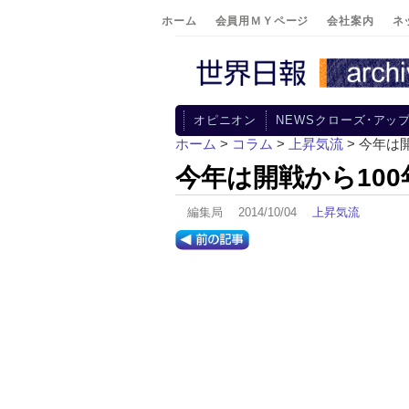
ホーム
会員用ＭＹページ
会社案内
ネ
オピニオン
NEWSクローズ･アッ
ホーム
>
コラム
>
上昇気流
> 今年は
今年は開戦から10
編集局 2014/10/04
上昇気流