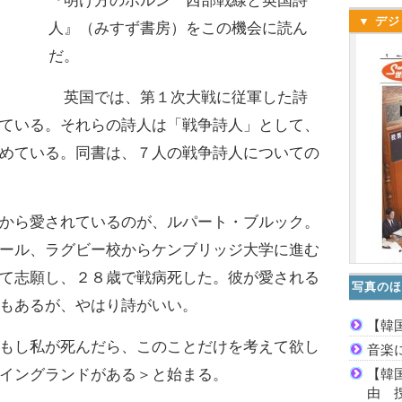
『明け方のホルン 西部戦線と英国詩
▼ デジ
人』（みすず書房）をこの機会に読ん
だ。
英国では、第１次大戦に従軍した詩
ている。それらの詩人は「戦争詩人」として、
めている。同書は、７人の戦争詩人についての
から愛されているのが、ルパート・ブルック。
ール、ラグビー校からケンブリッジ大学に進む
て志願し、２８歳で戦病死した。彼が愛される
写真のほ
もあるが、やはり詩がいい。
【韓
もし私が死んだら、このことだけを考えて欲し
音楽
【韓
イングランドがある＞と始まる。
由 