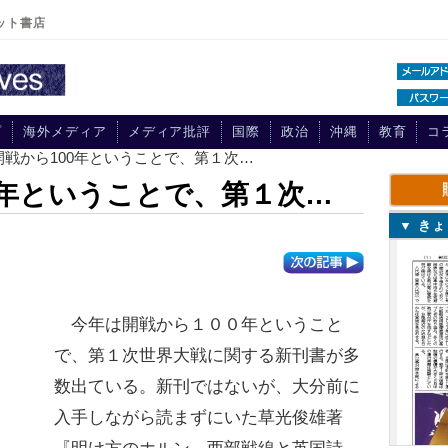
ット書店
プ
海外メディア
メディア批評
国際
政治
沖縄
教育
コ
開戦から100年ということで、第１次…
0年ということで、第１次…
▼ き
今年は開戦から１００年ということ
で、第１次世界大戦に関する新刊書が多
数出ている。新刊ではないが、大分前に
入手しながら読まずにいた草光俊雄著