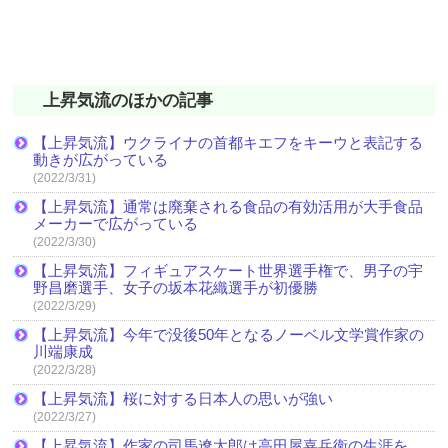
上昇気流のほかの記事
【上昇気流】ウクライナの首都キエフをキーウと表記する
動きが広がっている
(2022/3/31)
【上昇気流】通常は廃棄される食品の有効活用が大手食品
メーカーで広がっている
(2022/3/30)
【上昇気流】フィギュアスケート世界選手権で、男子の宇
野昌磨選手、女子の坂本花織選手が初優勝
(2022/3/29)
【上昇気流】今年で没後50年となるノーベル文学賞作家の
川端康成
(2022/3/28)
【上昇気流】桜に対する日本人の思いが強い
(2022/3/27)
【上昇気流】作家の司馬遼太郎は高田屋嘉兵衛の生涯を