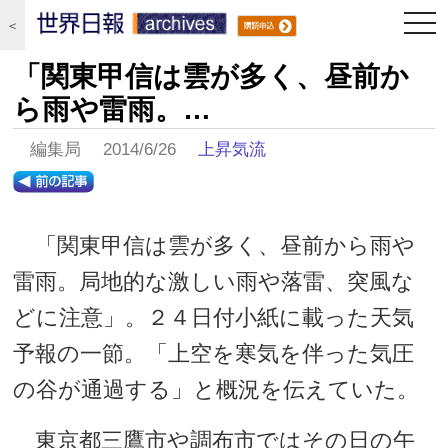
togg
＜
navi
「関東甲信は雲が多く、昼前か
ら雨や雷雨。…
編集局 2014/6/26
上昇気流
「関東甲信は雲が多く、昼前から雨や
雷雨。局地的な激しい雨や落雷、突風な
どに注意」。２４日付小紙に載った天気
予報の一節。「上空を寒気を伴った気圧
の谷が通過する」と概況を伝えていた。
東京都三鷹市や調布市ではその日の午