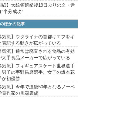
国紙】大統領選挙後19日ぶりの文・尹
“半分成功”
のほかの記事
昇気流】ウクライナの首都キエフをキ
と表記する動きが広がっている
昇気流】通常は廃棄される食品の有効
が大手食品メーカーで広がっている
昇気流】フィギュアスケート世界選手
、男子の宇野昌磨選手、女子の坂本花
手が初優勝
昇気流】今年で没後50年となるノーベ
学賞作家の川端康成