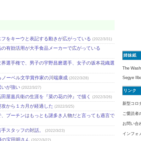
エフをキーウと表記する動きが広がっている
(2022/3/31)
品の有効活用が大手食品メーカーで広がっている
姉妹紙
世界選手権で、男子の宇野昌磨選手、女子の坂本花織選
The Wash
るノーベル文学賞作家の川端康成
Segye Ilb
(2022/3/28)
思いが強い
(2022/3/27)
リンク
高田屋嘉兵衛の生涯を『菜の花の沖』で描く
(2022/3/26)
新型コロ
侵攻から１カ月が経過した
(2022/3/25)
ご愛読者
で、プーチンはもっとも謎多き人物だと言っても過言で
お問い合
若手スタッフの対話。
(2022/3/23)
インフォ
優の宝田明さん
(2022/3/22)