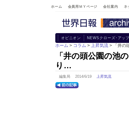
ホーム
会員用ＭＹページ
会社案内
ネ
オピニオン
NEWSクローズ･アッ
ホーム
>
コラム
>
上昇気流
> 「井
「井の頭公園の池の
り…
編集局 2014/6/19
上昇気流