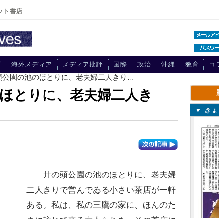
ット書店
プ
海外メディア
メディア批評
国際
政治
沖縄
教育
コ
の頭公園の池のほとりに、老夫婦二人きり…
ほとりに、老夫婦二人き
▼ き
「井の頭公園の池のほとりに、老夫婦
二人きりで営んでゐる小さい茶店が一軒
ある。私は、私の三鷹の家に、ほんのた