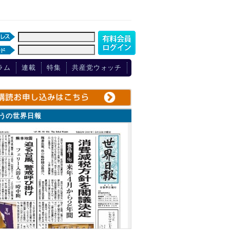
ラム
連載
特集
共産党ウォッチ
ょうの世界日報