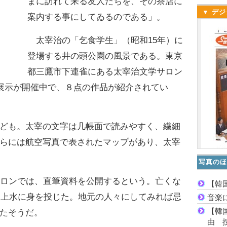
まに訪れて来る友人たちを、その茶店に
▼ デジ
案内する事にしてゐるのである」。
太宰治の「乞食学生」（昭和15年）に
登場する井の頭公園の風景である。東京
都三鷹市下連雀にある太宰治文学サロン
展示が開催中で、８点の作品が紹介されてい
ども。太宰の文字は几帳面で読みやすく、繊細
らには航空写真で表されたマップがあり、太宰
写真のほ
ロンでは、直筆資料を公開するという。亡くな
【韓
玉川上水に身を投じた。地元の人々にしてみれば忌
音楽
【韓
たそうだ。
由 