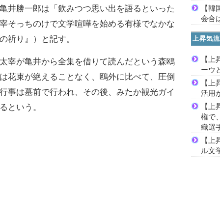
【韓
亀井勝一郎は「飲みつつ思い出を語るといった
会合は
宰そっちのけで文学喧嘩を始める有様でなかな
の祈り』）と記す。
上昇気流
【上
太宰が亀井から全集を借りて読んだという森鴎
ーウ
は花束が絶えることなく、鴎外に比べて、圧倒
【上
行事は墓前で行われ、その後、みたか観光ガイ
活用
【上
るという。
権で
織選
【上
ル文