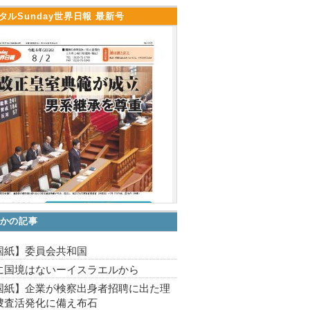
タルSunday世界日報 最新号
かの記事
国紙】委員会共和国
に国境はないーイスラエルから
国紙】企業が検察出身者招聘に出た理
捜査活発化に備え布石