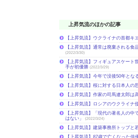
上昇気流のほかの記事
【上昇気流】ウクライナの首都キ
【上昇気流】通常は廃棄される食
(2022/3/30)
【上昇気流】フィギュアスケート
手が初優勝
(2022/3/29)
【上昇気流】今年で没後50年とな
【上昇気流】桜に対する日本人の
【上昇気流】作家の司馬遼太郎は
【上昇気流】ロシアのウクライナ
【上昇気流】「現代の著名人の中
はない」
(2022/3/24)
【上昇気流】建築事務所トップと
【上昇気流】87歳で亡くなった俳