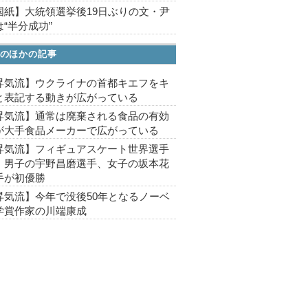
国紙】大統領選挙後19日ぶりの文・尹
“半分成功”
のほかの記事
昇気流】ウクライナの首都キエフをキ
と表記する動きが広がっている
昇気流】通常は廃棄される食品の有効
が大手食品メーカーで広がっている
昇気流】フィギュアスケート世界選手
、男子の宇野昌磨選手、女子の坂本花
手が初優勝
昇気流】今年で没後50年となるノーベ
学賞作家の川端康成