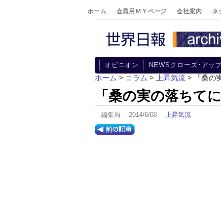
ホーム
会員用ＭＹページ
会社案内
ネ
オピニオン
NEWSクローズ･アッ
ホーム
>
コラム
>
上昇気流
> 「桑の
「桑の実の落ちてに
編集局 2014/6/08
上昇気流