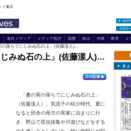
ット書店
プ
海外メディア
メディア批評
国際
政治
沖縄
教育
コ
実の落ちてにじみぬ石の上」(佐藤漾人)…
じみぬ石の上」(佐藤漾人)…
▼ き
「桑の実の落ちてにじみぬ石の上」
（佐藤漾人）。気流子の幼少時代、夏に
なると田舎の母方の実家に泊まりに行
き、野山で昆虫採集や川遊びなどをする