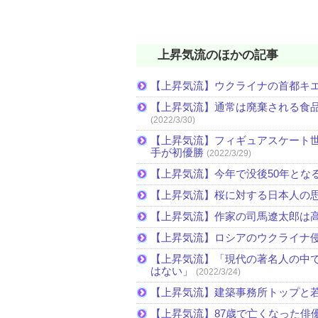
上昇気流のほかの記事
【上昇気流】ウクライナの首都キ
【上昇気流】通常は廃棄される食
(2022/3/30)
【上昇気流】フィギュアスケート
手が初優勝
(2022/3/29)
【上昇気流】今年で没後50年とな
【上昇気流】桜に対する日本人の
【上昇気流】作家の司馬遼太郎は
【上昇気流】ロシアのウクライナ
【上昇気流】「現代の著名人の中
はない」
(2022/3/24)
【上昇気流】建築事務所トップと
【上昇気流】87歳で亡くなった俳