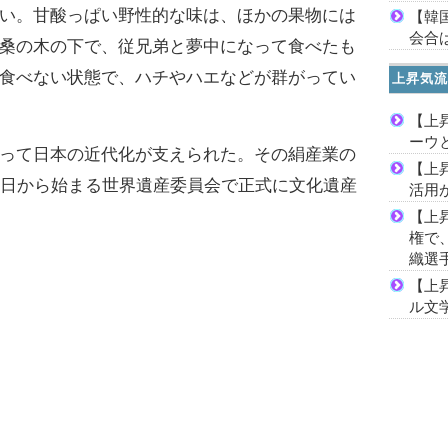
い。甘酸っぱい野性的な味は、ほかの果物には
【韓
会合は
桑の木の下で、従兄弟と夢中になって食べたも
食べない状態で、ハチやハエなどが群がってい
上昇気流
【上
ーウ
って日本の近代化が支えられた。その絹産業の
【上
5日から始まる世界遺産委員会で正式に文化遺産
活用
【上
権で
織選
【上
ル文