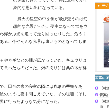
のを楽しみとしていた。特に蛍狩りが印
▼ デジ
象的な思い出になっている。
満天の星空の中を蛍が飛び交うのは幻
想的な光景だった。夢中になって蛍をウ
わ浮かぶ光を追って走り回ったりした。危うく
ある。今やそんな光景は遠いものとなってしま
ャやネギなどの畑が広がっていた。キュウリは
て食べたものだった。畑の周りには桑の木が群
写真のほ
で、田舎の家の寝室の隣には丸形の蚕棚があ
【韓
波のように夜中聞こえていた。その咀嚼（そし
音楽
【韓
界に行ったような気分になった。
由 