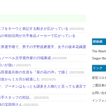
エフをキーウと表記する動きが広がっている
(2022/3/31)
品の有効活用が大手食品メーカーで広がっている
姉妹紙
世界選手権で、男子の宇野昌磨選手、女子の坂本花織選
The Wash
るノーベル文学賞作家の川端康成
(2022/3/28)
Segye Ilb
思いが強い
(2022/3/27)
リンク
高田屋嘉兵衛の生涯を『菜の花の沖』で描く
(2022/3/26)
新型コロ
侵攻から１カ月が経過した
(2022/3/25)
ご愛読者
で、プーチンはもっとも謎多き人物だと言っても過言で
お問い合
若手スタッフの対話。
(2022/3/23)
インフォ
優の宝田明さん
(2022/3/22)