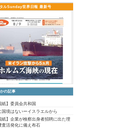
タルSunday世界日報 最新号
かの記事
国紙】委員会共和国
に国境はないーイスラエルから
国紙】企業が検察出身者招聘に出た理
捜査活発化に備え布石