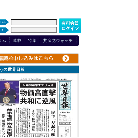
ラム
連載
特集
共産党ウォッチ
ょうの世界日報