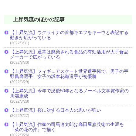
上昇気流のほかの記事
【上昇気流】ウクライナの首都キエフをキーウと表記する
動きが広がっている
(2022/3/31)
【上昇気流】通常は廃棄される食品の有効活用が大手食品
メーカーで広がっている
(2022/3/30)
【上昇気流】フィギュアスケート世界選手権で、男子の宇
野昌磨選手、女子の坂本花織選手が初優勝
(2022/3/29)
【上昇気流】今年で没後50年となるノーベル文学賞作家の
川端康成
(2022/3/28)
【上昇気流】桜に対する日本人の思いが強い
(2022/3/27)
【上昇気流】作家の司馬遼太郎は高田屋嘉兵衛の生涯を
『菜の花の沖』で描く
(2022/3/26)