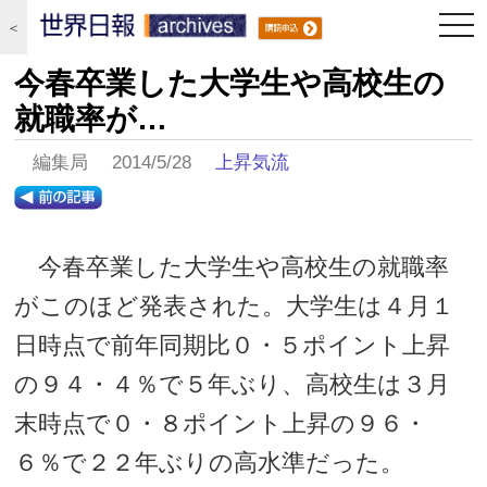
togg
＜
navi
今春卒業した大学生や高校生の
就職率が…
編集局 2014/5/28
上昇気流
今春卒業した大学生や高校生の就職率
がこのほど発表された。大学生は４月１
日時点で前年同期比０・５ポイント上昇
の９４・４％で５年ぶり、高校生は３月
末時点で０・８ポイント上昇の９６・
６％で２２年ぶりの高水準だった。