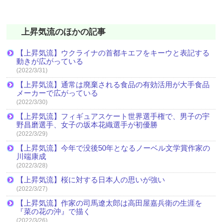
上昇気流のほかの記事
【上昇気流】ウクライナの首都キエフをキーウと表記する
動きが広がっている
(2022/3/31)
【上昇気流】通常は廃棄される食品の有効活用が大手食品
メーカーで広がっている
(2022/3/30)
【上昇気流】フィギュアスケート世界選手権で、男子の宇
野昌磨選手、女子の坂本花織選手が初優勝
(2022/3/29)
【上昇気流】今年で没後50年となるノーベル文学賞作家の
川端康成
(2022/3/28)
【上昇気流】桜に対する日本人の思いが強い
(2022/3/27)
【上昇気流】作家の司馬遼太郎は高田屋嘉兵衛の生涯を
『菜の花の沖』で描く
(2022/3/26)