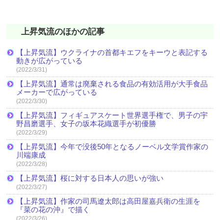
上昇気流のほかの記事
【上昇気流】ウクライナの首都キエフをキーウと表記する
動きが広がっている
(2022/3/31)
【上昇気流】通常は廃棄される食品の有効活用が大手食品
メーカーで広がっている
(2022/3/30)
【上昇気流】フィギュアスケート世界選手権で、男子の宇
野昌磨選手、女子の坂本花織選手が初優勝
(2022/3/29)
【上昇気流】今年で没後50年となるノーベル文学賞作家の
川端康成
(2022/3/28)
【上昇気流】桜に対する日本人の思いが強い
(2022/3/27)
【上昇気流】作家の司馬遼太郎は高田屋嘉兵衛の生涯を
『菜の花の沖』で描く
(2022/3/26)