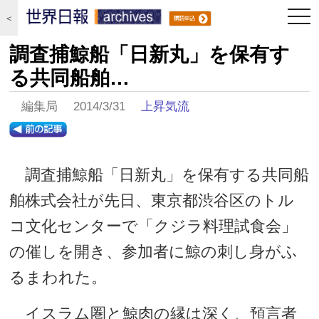
togg
＜
navi
調査捕鯨船「日新丸」を保有す
る共同船舶…
編集局 2014/3/31
上昇気流
調査捕鯨船「日新丸」を保有する共同船
舶株式会社が先日、東京都渋谷区のトル
コ文化センターで「クジラ料理試食会」
の催しを開き、参加者に鯨の刺し身がふ
るまわれた。
イスラム圏と鯨肉の縁は深く、預言者