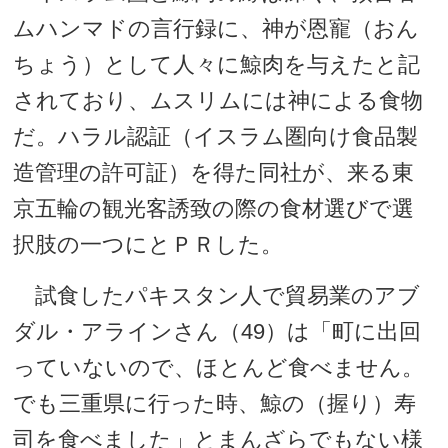
ムハンマドの言行録に、神が恩寵（おん
ちょう）として人々に鯨肉を与えたと記
されており、ムスリムには神による食物
だ。ハラル認証（イスラム圏向け食品製
造管理の許可証）を得た同社が、来る東
京五輪の観光客誘致の際の食材選びで選
択肢の一つにとＰＲした。
試食したパキスタン人で貿易業のアブ
ダル・アラインさん（49）は「町に出回
っていないので、ほとんど食べません。
でも三重県に行った時、鯨の（握り）寿
司を食べました」とまんざらでもない様