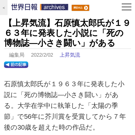
togg
＜
navi
【上昇気流】石原慎太郎氏が１９
６３年に発表した小説に「死の
博物誌―小さき闘い」がある
編集局 2022/2/02
上昇気流
石原慎太郎氏が１９６３年に発表した小
説に「死の博物誌―小さき闘い」があ
る。大学在学中に執筆した「太陽の季
節」で56年に芥川賞を受賞してから７年
後の30歳を超えた時の作品だ。