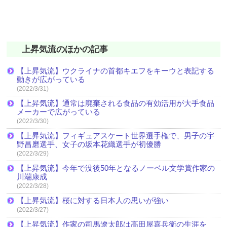
上昇気流のほかの記事
【上昇気流】ウクライナの首都キエフをキーウと表記する
動きが広がっている
(2022/3/31)
【上昇気流】通常は廃棄される食品の有効活用が大手食品
メーカーで広がっている
(2022/3/30)
【上昇気流】フィギュアスケート世界選手権で、男子の宇
野昌磨選手、女子の坂本花織選手が初優勝
(2022/3/29)
【上昇気流】今年で没後50年となるノーベル文学賞作家の
川端康成
(2022/3/28)
【上昇気流】桜に対する日本人の思いが強い
(2022/3/27)
【上昇気流】作家の司馬遼太郎は高田屋嘉兵衛の生涯を