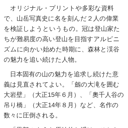
オリジナル・プリントや多彩な資料
で、山岳写真史に名を刻んだ２人の偉業
を検証しようというもの。冠は登山家た
ちが難易度の高い登山を目指すアルピニ
ズムに向かい始めた時期に、森林と渓谷
の魅力を追い続けた人物。
日本固有の山の魅力を追求し続けた意
義は見直されてよい。「劔の大滝を囲む
大岩壁」（大正15年６月）、「奧千人谷の
吊り橋」（大正14年８月）など、名作の
数々に圧倒される。