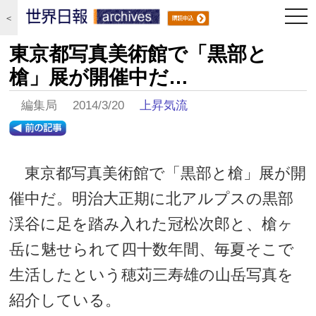
togg
＜
navi
東京都写真美術館で「黒部と
槍」展が開催中だ…
編集局 2014/3/20
上昇気流
東京都写真美術館で「黒部と槍」展が開
催中だ。明治大正期に北アルプスの黒部
渓谷に足を踏み入れた冠松次郎と、槍ヶ
岳に魅せられて四十数年間、毎夏そこで
生活したという穂苅三寿雄の山岳写真を
紹介している。