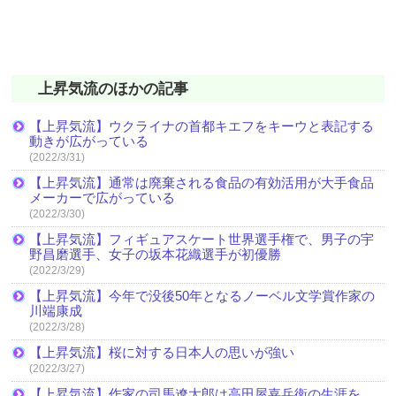
上昇気流のほかの記事
【上昇気流】ウクライナの首都キエフをキーウと表記する
動きが広がっている
(2022/3/31)
【上昇気流】通常は廃棄される食品の有効活用が大手食品
メーカーで広がっている
(2022/3/30)
【上昇気流】フィギュアスケート世界選手権で、男子の宇
野昌磨選手、女子の坂本花織選手が初優勝
(2022/3/29)
【上昇気流】今年で没後50年となるノーベル文学賞作家の
川端康成
(2022/3/28)
【上昇気流】桜に対する日本人の思いが強い
(2022/3/27)
【上昇気流】作家の司馬遼太郎は高田屋嘉兵衛の生涯を