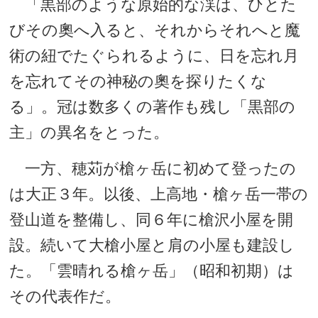
「黒部のような原始的な渓は、ひとた
びその奧へ入ると、それからそれへと魔
術の紐でたぐられるように、日を忘れ月
を忘れてその神秘の奧を探りたくな
る」。冠は数多くの著作も残し「黒部の
主」の異名をとった。
一方、穂苅が槍ヶ岳に初めて登ったの
は大正３年。以後、上高地・槍ヶ岳一帯の
登山道を整備し、同６年に槍沢小屋を開
設。続いて大槍小屋と肩の小屋も建設し
た。「雲晴れる槍ヶ岳」（昭和初期）は
その代表作だ。