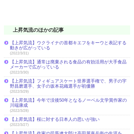
上昇気流のほかの記事
【上昇気流】ウクライナの首都キエフをキーウと表記する
動きが広がっている
(2022/3/31)
【上昇気流】通常は廃棄される食品の有効活用が大手食品
メーカーで広がっている
(2022/3/30)
【上昇気流】フィギュアスケート世界選手権で、男子の宇
野昌磨選手、女子の坂本花織選手が初優勝
(2022/3/29)
【上昇気流】今年で没後50年となるノーベル文学賞作家の
川端康成
(2022/3/28)
【上昇気流】桜に対する日本人の思いが強い
(2022/3/27)
【上昇気流】作家の司馬遼太郎は高田屋嘉兵衛の生涯を