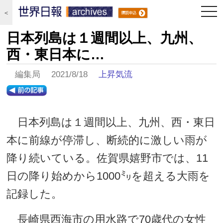
togg
＜
navi
日本列島は１週間以上、九州、
西・東日本に…
編集局 2021/8/18
上昇気流
日本列島は１週間以上、九州、西・東日
本に前線が停滞し、断続的に激しい雨が
降り続いている。佐賀県嬉野市では、11
日の降り始めから1000㍉を超える大雨を
記録した。
長崎県西海市の用水路で70歳代の女性