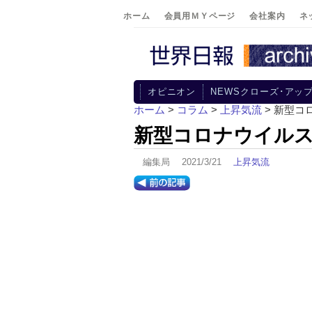
ホーム
会員用ＭＹページ
会社案内
ネ
オピニオン
NEWSクローズ･アッ
ホーム
>
コラム
>
上昇気流
> 新型
新型コロナウイル
編集局 2021/3/21
上昇気流