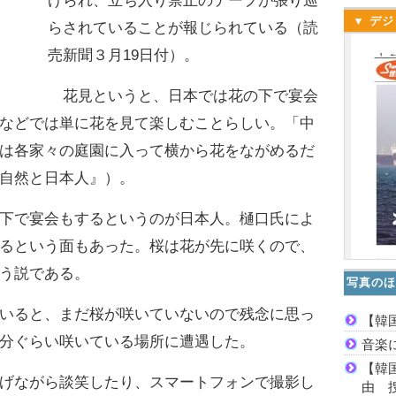
げられ、立ち入り禁止のテープが張り巡
▼ デジ
らされていることが報じられている（読
売新聞３月19日付）。
花見というと、日本では花の下で宴会
などでは単に花を見て楽しむことらしい。「中
は各家々の庭園に入って横から花をながめるだ
自然と日本人』）。
下で宴会もするというのが日本人。樋口氏によ
るという面もあった。桜は花が先に咲くので、
う説である。
写真のほ
いると、まだ桜が咲いていないので残念に思っ
【韓
分ぐらい咲いている場所に遭遇した。
音楽
【韓
げながら談笑したり、スマートフォンで撮影し
由 