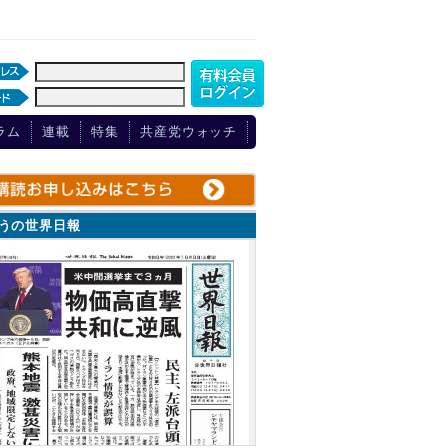
ラム
連載
特集
共産党ウォッチ
ょうの世界日報