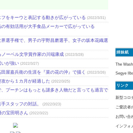
エフをキーウと表記する動きが広がっている
(2022/3/31)
品の有効活用が大手食品メーカーで広がっている
世界選手権で、男子の宇野昌磨選手、女子の坂本花織選
姉妹紙
るノーベル文学賞作家の川端康成
(2022/3/28)
思いが強い
(2022/3/27)
The Wash
高田屋嘉兵衛の生涯を『菜の花の沖』で描く
(2022/3/26)
Segye Ilb
侵攻から１カ月が経過した
(2022/3/25)
リンク
で、プーチンはもっとも謎多き人物だと言っても過言で
新型コロ
若手スタッフの対話。
(2022/3/23)
ご愛読者
優の宝田明さん
(2022/3/22)
お問い合
インフォ