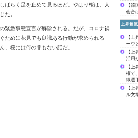
しばらく足を止めて見るほど。やはり桜は、人
【韓
会合は
じた。
上昇気流
の緊急事態宣言が解除される。だが、コロナ禍
【上
ぐために花見でも良識ある行動が求められる
ーウ
ん、桜には何の罪もない話だ。
【上
活用
【上
権で
織選
【上
ル文