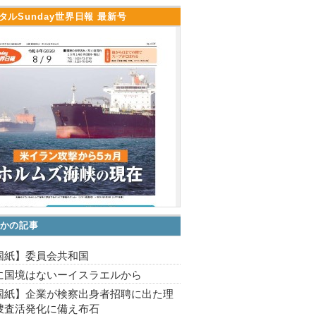
タルSunday世界日報 最新号
かの記事
国紙】委員会共和国
に国境はないーイスラエルから
国紙】企業が検察出身者招聘に出た理
捜査活発化に備え布石