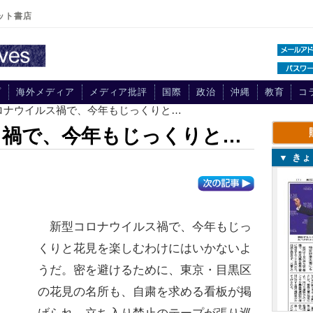
ット書店
プ
海外メディア
メディア批評
国際
政治
沖縄
教育
コ
コロナウイルス禍で、今年もじっくりと…
ス禍で、今年もじっくりと…
▼ き
新型コロナウイルス禍で、今年もじっ
くりと花見を楽しむわけにはいかないよ
うだ。密を避けるために、東京・目黒区
の花見の名所も、自粛を求める看板が掲