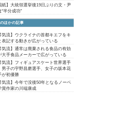
国紙】大統領選挙後19日ぶりの文・尹
“半分成功”
のほかの記事
昇気流】ウクライナの首都キエフをキ
と表記する動きが広がっている
昇気流】通常は廃棄される食品の有効
が大手食品メーカーで広がっている
昇気流】フィギュアスケート世界選手
、男子の宇野昌磨選手、女子の坂本花
手が初優勝
昇気流】今年で没後50年となるノーベ
学賞作家の川端康成