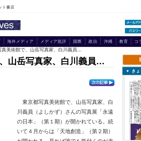
ット書店
プ
海外メディア
メディア批評
国際
政治
沖縄
教育
コ
都写真美術館で、山岳写真家、白川義員…
、山岳写真家、白川義員…
▼ き
東京都写真美術館で、山岳写真家、白
川義員（よしかず）さんの写真展「永遠
の日本」（第１期）が開かれている。続
いて４月からは「天地創造」（第２期）