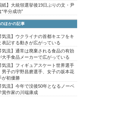
国紙】大統領選挙後19日ぶりの文・尹
“半分成功”
のほかの記事
昇気流】ウクライナの首都キエフをキ
と表記する動きが広がっている
昇気流】通常は廃棄される食品の有効
が大手食品メーカーで広がっている
昇気流】フィギュアスケート世界選手
、男子の宇野昌磨選手、女子の坂本花
手が初優勝
昇気流】今年で没後50年となるノーベ
学賞作家の川端康成