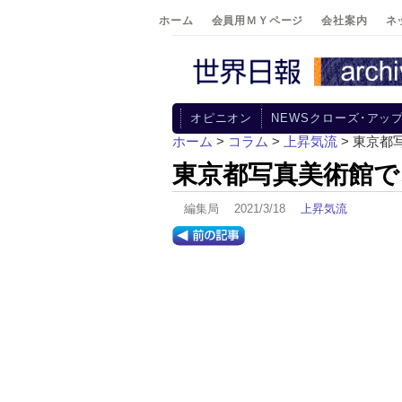
ホーム
会員用ＭＹページ
会社案内
ネ
オピニオン
NEWSクローズ･アッ
ホーム
>
コラム
>
上昇気流
> 東京
東京都写真美術館で
編集局 2021/3/18
上昇気流