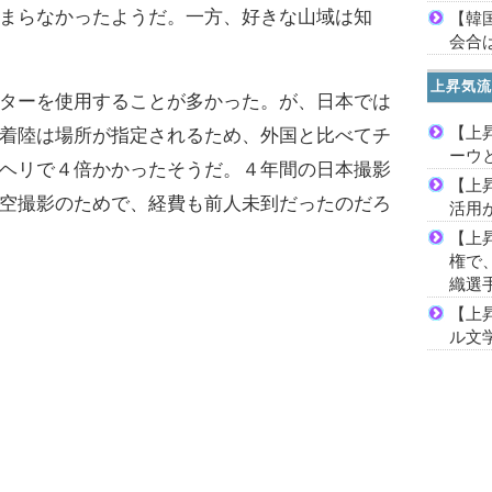
まらなかったようだ。一方、好きな山域は知
【韓
会合は
上昇気流
ターを使用することが多かった。が、日本では
【上
着陸は場所が指定されるため、外国と比べてチ
ーウ
ヘリで４倍かかったそうだ。４年間の日本撮影
【上
空撮影のためで、経費も前人未到だったのだろ
活用
【上
権で
織選
【上
ル文