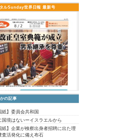
タルSunday世界日報 最新号
かの記事
国紙】委員会共和国
に国境はないーイスラエルから
国紙】企業が検察出身者招聘に出た理
捜査活発化に備え布石