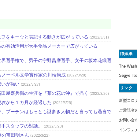
エフをキーウと表記する動きが広がっている
(2022/3/31)
品の有効活用が大手食品メーカーで広がっている
姉妹紙
世界選手権で、男子の宇野昌磨選手、女子の坂本花織選
The Wash
るノーベル文学賞作家の川端康成
(2022/3/28)
Segye Ilb
思いが強い
(2022/3/27)
リンク
高田屋嘉兵衛の生涯を『菜の花の沖』で描く
(2022/3/26)
新型コロ
侵攻から１カ月が経過した
(2022/3/25)
ご愛読者
で、プーチンはもっとも謎多き人物だと言っても過言で
お問い合
若手スタッフの対話。
(2022/3/23)
インフォ
優の宝田明さん
(2022/3/22)