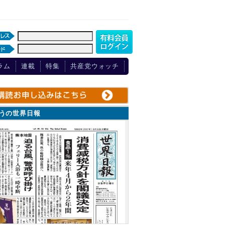
ラム
連載
特集
共産党ウォッチ
ょうの世界日報