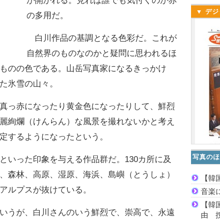
が開かれる。見れば誰でも気付くのが赤
▼ デジ
の多用だ。
白川作品の基調となる色彩だ。これが
自然界のものなのかと疑問に思われるほ
ものの色である。山岳写真家になるきっかけ
た氷雪の山々。
真っ赤になったり黄金色になったりして、鮮烈
麗絢爛（けんらん）な風景を撮れないかと考え
定するようになったという。
写真のほ
いった印象を与える作品群だ。130カ所に及
、森林、高原、湿原、海浜、島嶼（とうしょ）
【韓
アルプスが抜けている。
音楽
【韓
いうが、白川さんのいう鮮烈で、崇高で、永遠
由 