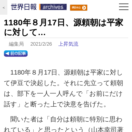
togg
＜
navi
1180年８月17日、源頼朝は平家
に対して…
編集局 2021/2/26
上昇気流
1180年８月17日、源頼朝は平家に対し
て伊豆で決起した。それに先立って頼朝
は、部下を一人一人呼んで「お前にだけ
話す」と断った上で決意を告げた。
聞いた者は「自分は頼朝に特別に思わ
れている」と思ったという（山本幸司著