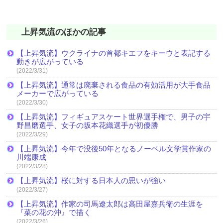
上昇気流のほかの記事
【上昇気流】ウクライナの首都キエフをキーウと表記する
動きが広がっている
(2022/3/31)
【上昇気流】通常は廃棄される食品の有効活用が大手食品
メーカーで広がっている
(2022/3/30)
【上昇気流】フィギュアスケート世界選手権で、男子の宇
野昌磨選手、女子の坂本花織選手が初優勝
(2022/3/29)
【上昇気流】今年で没後50年となるノーベル文学賞作家の
川端康成
(2022/3/28)
【上昇気流】桜に対する日本人の思いが強い
(2022/3/27)
【上昇気流】作家の司馬遼太郎は高田屋嘉兵衛の生涯を
『菜の花の沖』で描く
(2022/3/26)