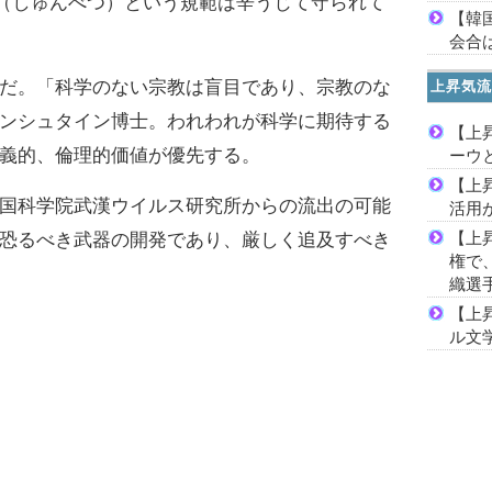
別（しゅんべつ）という規範は辛うじて守られて
【韓
会合は
だ。「科学のない宗教は盲目であり、宗教のな
上昇気流
ンシュタイン博士。われわれが科学に期待する
【上
義的、倫理的価値が優先する。
ーウ
【上
国科学院武漢ウイルス研究所からの流出の可能
活用
【上
恐るべき武器の開発であり、厳しく追及すべき
権で
織選
【上
ル文