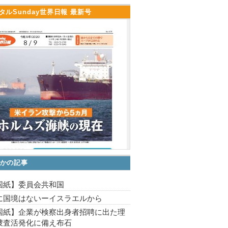
タルSunday世界日報 最新号
かの記事
国紙】委員会共和国
に国境はないーイスラエルから
国紙】企業が検察出身者招聘に出た理
捜査活発化に備え布石