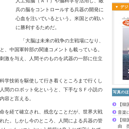
人工知脳（ＡＩ）や脳科学を活用し、敵
▼ デジ
兵の脳をコントロールする兵器の開発に
心血を注いでいるという。米国との戦い
に勝利するためだ。
「大脳は未来の戦争の主戦場になり、
と、中国軍幹部の関連コメントも載っている。
刺激を与え、人間そのものを武器の一部に仕立
科学技術を駆使して行き着くところまで行くし
人間のロボット化というと、下手なＳＦ小説の
写真のほ
内容と言える。
【韓
命を経て確立され、残念なことだが、世界大戦
音楽
【韓
れた。しかし今のところ、人間による兵器の管
由 