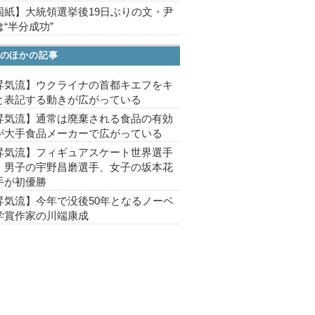
国紙】大統領選挙後19日ぶりの文・尹
“半分成功”
のほかの記事
昇気流】ウクライナの首都キエフをキ
と表記する動きが広がっている
昇気流】通常は廃棄される食品の有効
が大手食品メーカーで広がっている
昇気流】フィギュアスケート世界選手
、男子の宇野昌磨選手、女子の坂本花
手が初優勝
昇気流】今年で没後50年となるノーベ
学賞作家の川端康成