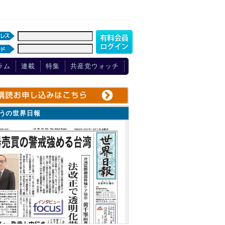
ラム
連載
特集
共産党ウォッチ
ょうの世界日報