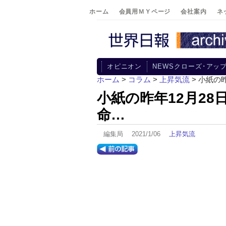
ホーム
会員用ＭＹページ
会社案内
ネ
オピニオン
NEWSクローズ･アッ
ホーム
>
コラム
>
上昇気流
> 小紙の
小紙の昨年12月2
命…
編集局 2021/1/06
上昇気流