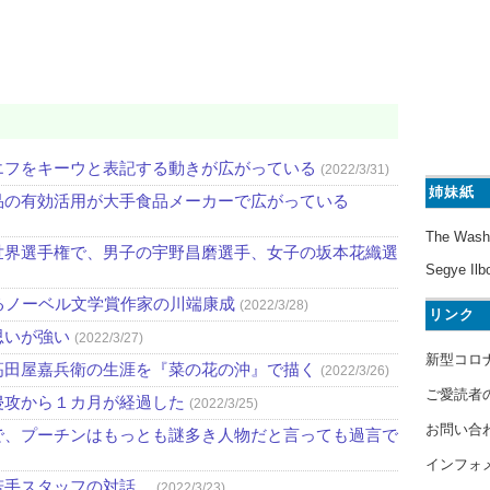
エフをキーウと表記する動きが広がっている
(2022/3/31)
姉妹紙
品の有効活用が大手食品メーカーで広がっている
The Wash
世界選手権で、男子の宇野昌磨選手、女子の坂本花織選
Segye Ilb
るノーベル文学賞作家の川端康成
(2022/3/28)
リンク
思いが強い
(2022/3/27)
新型コロ
高田屋嘉兵衛の生涯を『菜の花の沖』で描く
(2022/3/26)
ご愛読者
侵攻から１カ月が経過した
(2022/3/25)
お問い合
で、プーチンはもっとも謎多き人物だと言っても過言で
インフォ
若手スタッフの対話。
(2022/3/23)