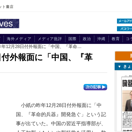
ット書店
プ
海外メディア
メディア批評
国際
政治
沖縄
教育
コ
昨年12月28日付外報面に「中国、『革命…
8日付外報面に「中国、『革
▼ き
小紙の昨年12月28日付外報面に「中
国、『革命的兵器』開発急ぐ」という記
事が出ていた。中国の習近平指導部が、