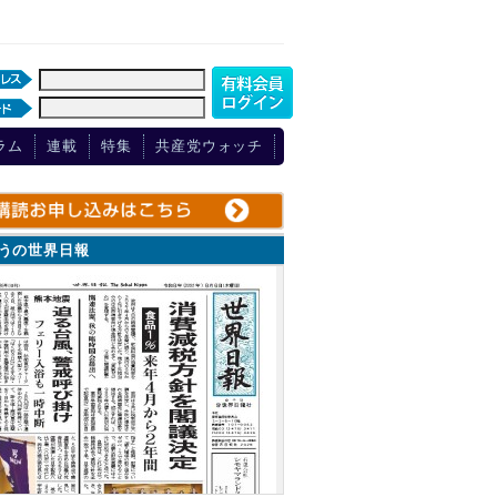
ラム
連載
特集
共産党ウォッチ
ょうの世界日報