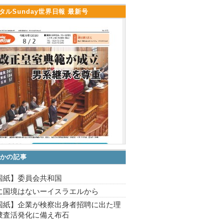
タルSunday世界日報 最新号
かの記事
国紙】委員会共和国
に国境はないーイスラエルから
国紙】企業が検察出身者招聘に出た理
捜査活発化に備え布石