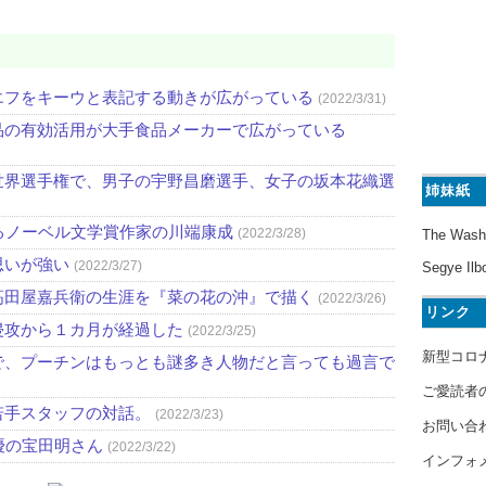
エフをキーウと表記する動きが広がっている
(2022/3/31)
品の有効活用が大手食品メーカーで広がっている
世界選手権で、男子の宇野昌磨選手、女子の坂本花織選
姉妹紙
るノーベル文学賞作家の川端康成
(2022/3/28)
The Wash
思いが強い
(2022/3/27)
Segye Ilb
高田屋嘉兵衛の生涯を『菜の花の沖』で描く
(2022/3/26)
リンク
侵攻から１カ月が経過した
(2022/3/25)
新型コロ
で、プーチンはもっとも謎多き人物だと言っても過言で
ご愛読者
若手スタッフの対話。
(2022/3/23)
お問い合
優の宝田明さん
(2022/3/22)
インフォ