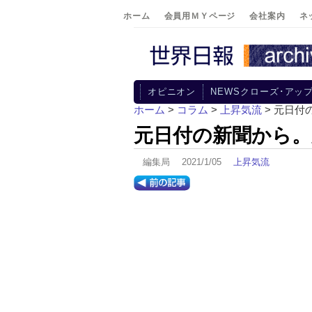
ホーム
会員用ＭＹページ
会社案内
ネ
オピニオン
NEWSクローズ･アッ
ホーム
>
コラム
>
上昇気流
> 元日
元日付の新聞から。
編集局 2021/1/05
上昇気流