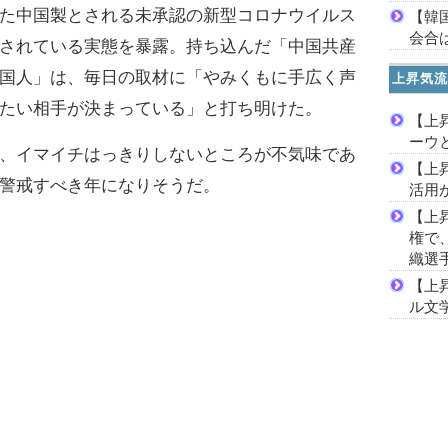
た中国製とされる未承認の新型コロナウイルス
【韓
会合は
されている実態を暴露。持ち込んだ「中国共産
国人」は、毎日の取材に「やみくもに手広く声
上昇気流
たい相手が決まっている」と打ち明けた。
【上
ーウ
、イマイチはっきりしないところが不気味であ
【上
警戒すべき年になりそうだ。
活用
【上
権で
織選
【上
ル文