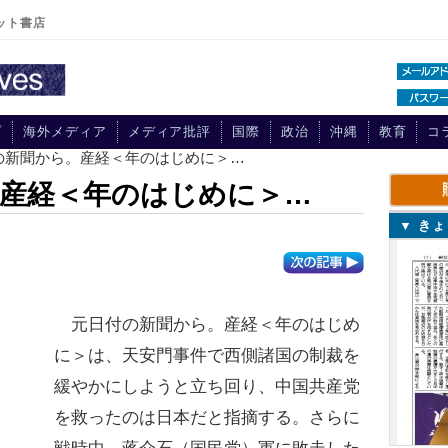
ット書店
プ
海外メディア
メディア批評
国際
政治
沖縄
教育
コ
付の新聞から。産経＜年のはじめに＞…
産経＜年のはじめに＞…
▼ き
元日付の新聞から。産経＜年のはじめ
に＞は、天安門事件で西側諸国の制裁を
緩やかにしようと立ち回り、中国共産党
を救ったのは日本だと指摘する。さらに