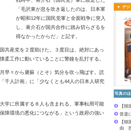
戦時中、蒋介石（国民党）軍に敗走した
▼ デジ
「毛沢東が息を吹き返したのは、日本軍
が昭和12年に国民党軍と全面戦争に突入
し、蒋介石が国共合作に踏み切らざるを
得なかったからだ」と記す。
国共産党を２度助けた。３度目は、絶対にあっ
懐柔工作に動いていることに警鐘を乱打する。
月早々から屠蘇（とそ）気分を吹っ飛ばす。読
「千人計画」に「少なくとも44人の日本人研究
写真のほ
大学に所属する８人も含まれる。軍事転用可能
【韓
保障環境の悪化につながる」という政府の強い
音楽
【韓
由 