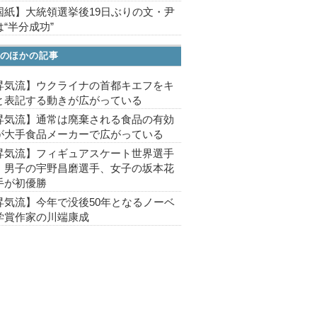
国紙】大統領選挙後19日ぶりの文・尹
“半分成功”
のほかの記事
昇気流】ウクライナの首都キエフをキ
と表記する動きが広がっている
昇気流】通常は廃棄される食品の有効
が大手食品メーカーで広がっている
昇気流】フィギュアスケート世界選手
、男子の宇野昌磨選手、女子の坂本花
手が初優勝
昇気流】今年で没後50年となるノーベ
学賞作家の川端康成