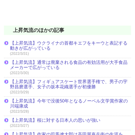
上昇気流のほかの記事
【上昇気流】ウクライナの首都キエフをキーウと表記する
動きが広がっている
(2022/3/31)
【上昇気流】通常は廃棄される食品の有効活用が大手食品
メーカーで広がっている
(2022/3/30)
【上昇気流】フィギュアスケート世界選手権で、男子の宇
野昌磨選手、女子の坂本花織選手が初優勝
(2022/3/29)
【上昇気流】今年で没後50年となるノーベル文学賞作家の
川端康成
(2022/3/28)
【上昇気流】桜に対する日本人の思いが強い
(2022/3/27)
【上昇気流】作家の司馬遼太郎は高田屋嘉兵衛の生涯を