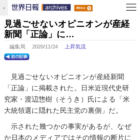
togg
＜
navi
見過ごせないオピニオンが産経
新聞「正論」に…
編集局 2020/11/24
上昇気流
見過ごせないオピニオンが産経新聞
「正論」に掲載された。日米近現代史研
究家・渡辺惣樹（そうき）氏による「米
大統領選に隠れた民主党の裏側」だ。
示された幾つかの事実があるが、なぜ
か日本のメディアではその情報の断片に