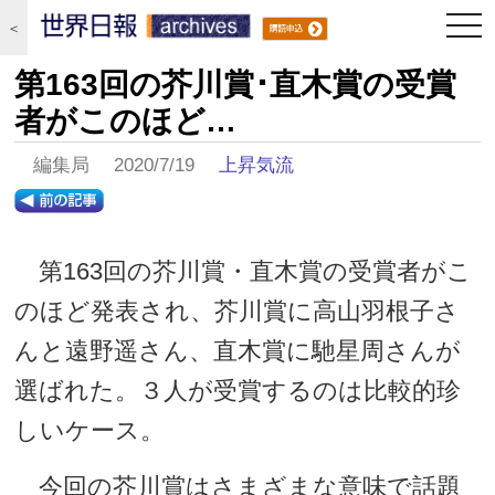
togg
＜
navi
第163回の芥川賞･直木賞の受賞
者がこのほど…
編集局 2020/7/19
上昇気流
第163回の芥川賞・直木賞の受賞者がこ
のほど発表され、芥川賞に高山羽根子さ
んと遠野遥さん、直木賞に馳星周さんが
選ばれた。３人が受賞するのは比較的珍
しいケース。
今回の芥川賞はさまざまな意味で話題