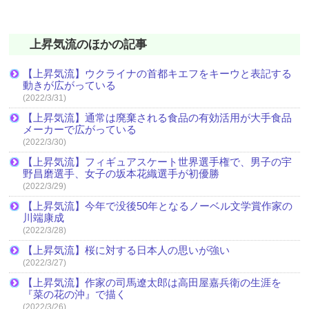
上昇気流のほかの記事
【上昇気流】ウクライナの首都キエフをキーウと表記する
動きが広がっている
(2022/3/31)
【上昇気流】通常は廃棄される食品の有効活用が大手食品
メーカーで広がっている
(2022/3/30)
【上昇気流】フィギュアスケート世界選手権で、男子の宇
野昌磨選手、女子の坂本花織選手が初優勝
(2022/3/29)
【上昇気流】今年で没後50年となるノーベル文学賞作家の
川端康成
(2022/3/28)
【上昇気流】桜に対する日本人の思いが強い
(2022/3/27)
【上昇気流】作家の司馬遼太郎は高田屋嘉兵衛の生涯を
『菜の花の沖』で描く
(2022/3/26)