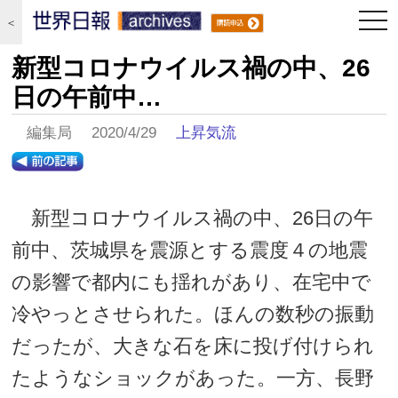
togg
＜
navi
新型コロナウイルス禍の中、26
日の午前中…
編集局 2020/4/29
上昇気流
新型コロナウイルス禍の中、26日の午
前中、茨城県を震源とする震度４の地震
の影響で都内にも揺れがあり、在宅中で
冷やっとさせられた。ほんの数秒の振動
だったが、大きな石を床に投げ付けられ
たようなショックがあった。一方、長野