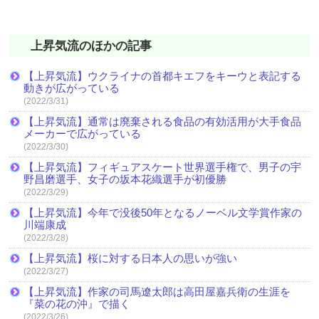
上昇気流のほかの記事
【上昇気流】ウクライナの首都キエフをキーウと表記する
動きが広がっている
(2022/3/31)
【上昇気流】通常は廃棄される食品の有効活用が大手食品
メーカーで広がっている
(2022/3/30)
【上昇気流】フィギュアスケート世界選手権で、男子の宇
野昌磨選手、女子の坂本花織選手が初優勝
(2022/3/29)
【上昇気流】今年で没後50年となるノーベル文学賞作家の
川端康成
(2022/3/28)
【上昇気流】桜に対する日本人の思いが強い
(2022/3/27)
【上昇気流】作家の司馬遼太郎は高田屋嘉兵衛の生涯を
『菜の花の沖』で描く
(2022/3/26)