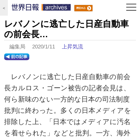
togg
＜
navi
レバノンに逃亡した日産自動車
の前会長…
編集局 2020/1/11
上昇気流
レバノンに逃亡した日産自動車の前会
長カルロス・ゴーン被告の記者会見は、
何ら新味のない一方的な日本の司法制度
批判に終わった。多くの日本メディアを
排除した上、「日本ではメディアに汚名
を着せられた」などと批判。一方、海外