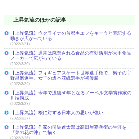
上昇気流のほかの記事
【上昇気流】ウクライナの首都キエフをキーウと表記する
動きが広がっている
(2022/3/31)
【上昇気流】通常は廃棄される食品の有効活用が大手食品
メーカーで広がっている
(2022/3/30)
【上昇気流】フィギュアスケート世界選手権で、男子の宇
野昌磨選手、女子の坂本花織選手が初優勝
(2022/3/29)
【上昇気流】今年で没後50年となるノーベル文学賞作家の
川端康成
(2022/3/28)
【上昇気流】桜に対する日本人の思いが強い
(2022/3/27)
【上昇気流】作家の司馬遼太郎は高田屋嘉兵衛の生涯を
『菜の花の沖』で描く
(2022/3/26)