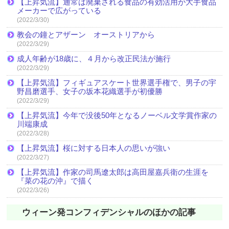
【上昇気流】通常は廃棄される食品の有効活用が大手食品
メーカーで広がっている
(2022/3/30)
教会の鐘とアザーン オーストリアから
(2022/3/29)
成人年齢が18歳に、４月から改正民法が施行
(2022/3/29)
【上昇気流】フィギュアスケート世界選手権で、男子の宇
野昌磨選手、女子の坂本花織選手が初優勝
(2022/3/29)
【上昇気流】今年で没後50年となるノーベル文学賞作家の
川端康成
(2022/3/28)
【上昇気流】桜に対する日本人の思いが強い
(2022/3/27)
【上昇気流】作家の司馬遼太郎は高田屋嘉兵衛の生涯を
『菜の花の沖』で描く
(2022/3/26)
ウィーン発コンフィデンシャルのほかの記事