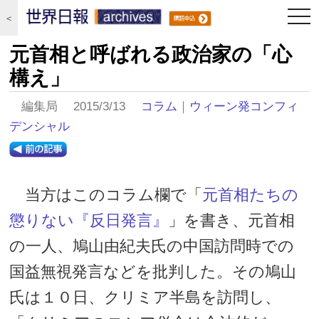
togg
＜
navi
元首相と呼ばれる政治家の「心
構え」
編集局 2015/3/13
コラム
｜
ウィーン発コンフィ
デンシャル
当方はこのコラム欄で「
元首相たちの
懲りない『反日発言』
」を書き、元首相
の一人、鳩山由紀夫氏の中国訪問時での
国益無視発言などを批判した。その鳩山
氏は１０日、クリミア半島を訪問し、