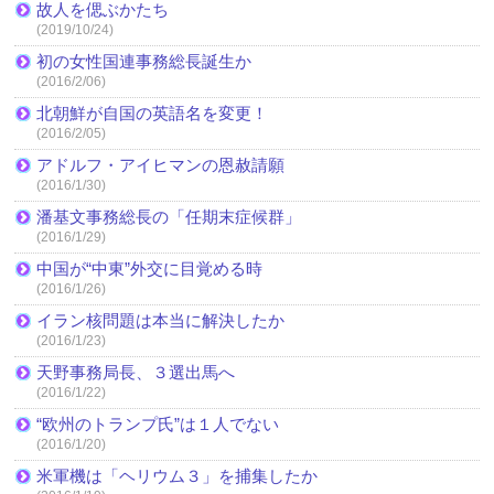
故人を偲ぶかたち
(2019/10/24)
初の女性国連事務総長誕生か
(2016/2/06)
北朝鮮が自国の英語名を変更！
(2016/2/05)
アドルフ・アイヒマンの恩赦請願
(2016/1/30)
潘基文事務総長の「任期末症候群」
(2016/1/29)
中国が“中東”外交に目覚める時
(2016/1/26)
イラン核問題は本当に解決したか
(2016/1/23)
天野事務局長、３選出馬へ
(2016/1/22)
“欧州のトランプ氏”は１人でない
(2016/1/20)
米軍機は「ヘリウム３」を捕集したか