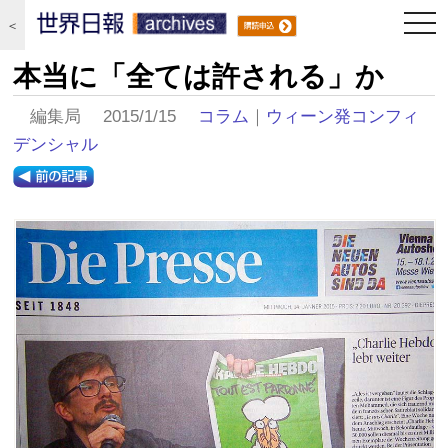
togg
＜
navi
本当に「全ては許される」か
編集局 2015/1/15
コラム
｜
ウィーン発コンフィ
デンシャル