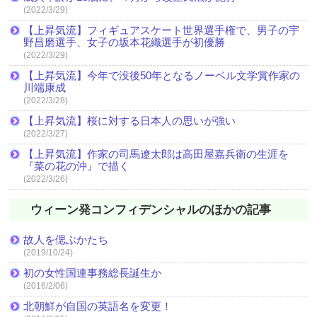
(2022/3/29)
【上昇気流】フィギュアスケート世界選手権で、男子の宇
野昌磨選手、女子の坂本花織選手が初優勝
(2022/3/29)
【上昇気流】今年で没後50年となるノーベル文学賞作家の
川端康成
(2022/3/28)
【上昇気流】桜に対する日本人の思いが強い
(2022/3/27)
【上昇気流】作家の司馬遼太郎は高田屋嘉兵衛の生涯を
『菜の花の沖』で描く
(2022/3/26)
ウィーン発コンフィデンシャルのほかの記事
故人を偲ぶかたち
(2019/10/24)
初の女性国連事務総長誕生か
(2016/2/06)
北朝鮮が自国の英語名を変更！