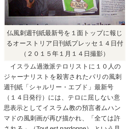
仏風刺週刊紙最新号を１面トップに報じ
るオーストリア日刊紙プレッセ１４日付
（２０１５年１月１４日撮影）
イスラム過激派テロリストに１０人の
ジャーナリストを殺害されたパリの風刺
週刊紙「シャルリー・エブド」最新号
（１４日発行）には、テロに屈しない意
思表示としてイスラム教の預言者ムハン
マドの風刺画が再び描かれ、「全ては許
される」（Tout est pardonne） という見