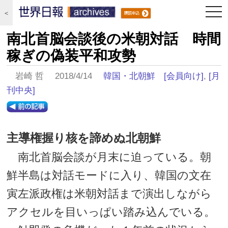
togg
＜
navi
南北首脳会談後の米朝対話 時間
稼ぎの偽装平和攻勢
岩崎 哲 2018/4/14
韓国・北朝鮮
[会員向け]
,
[月
刊中央]
主導権握り核を諦めぬ北朝鮮
南北首脳会談が月末に迫っている。朝
鮮半島は対話モードに入り、韓国の文在
寅左派政権は米朝対話まで演出しながら
アクセルを目いっぱい踏み込んでいる。