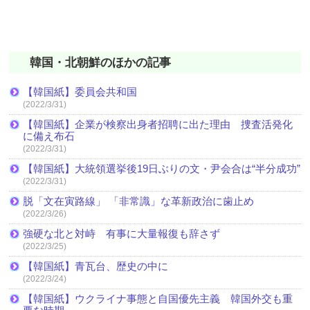
韓国・北朝鮮のほかの記事
【韓国紙】委員会共和国
(2022/3/31)
【韓国紙】企業が検察出身者招聘に出た理由 捜査活発化
に備え布石
(2022/3/31)
【韓国紙】大統領選挙後19日ぶりの文・尹会合は“半分成功”
(2022/3/31)
脱「文在寅路線」 「非常識」な革新政治に歯止め
(2022/3/26)
強硬な北と対峙 有事に大量報復も辞さず
(2022/3/25)
【韓国紙】青瓦台、歴史の中に
(2022/3/24)
【韓国紙】ウクライナ事態と自国優先主義 韓国外交も重