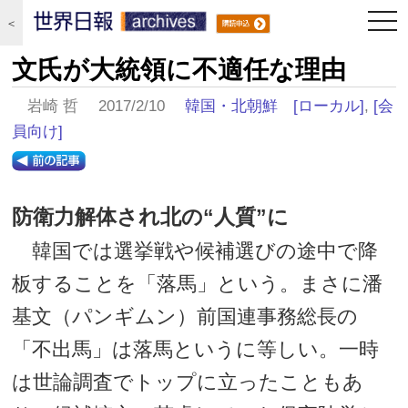
togg
＜
navi
文氏が大統領に不適任な理由
岩崎 哲 2017/2/10
韓国・北朝鮮
[ローカル]
,
[会
員向け]
防衛力解体され北の“人質”に
韓国では選挙戦や候補選びの途中で降
板することを「落馬」という。まさに潘
基文（パンギムン）前国連事務総長の
「不出馬」は落馬というに等しい。一時
は世論調査でトップに立ったこともあ