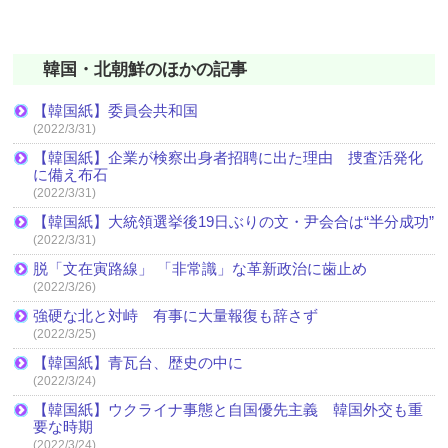
韓国・北朝鮮のほかの記事
【韓国紙】委員会共和国
(2022/3/31)
【韓国紙】企業が検察出身者招聘に出た理由 捜査活発化
に備え布石
(2022/3/31)
【韓国紙】大統領選挙後19日ぶりの文・尹会合は“半分成功”
(2022/3/31)
脱「文在寅路線」 「非常識」な革新政治に歯止め
(2022/3/26)
強硬な北と対峙 有事に大量報復も辞さず
(2022/3/25)
【韓国紙】青瓦台、歴史の中に
(2022/3/24)
【韓国紙】ウクライナ事態と自国優先主義 韓国外交も重
要な時期
(2022/3/24)