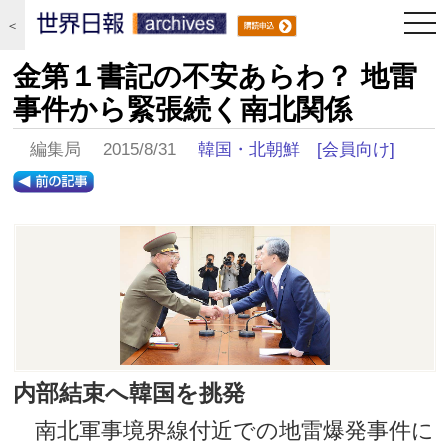
togg
＜
navi
金第１書記の不安あらわ？ 地雷
事件から緊張続く南北関係
編集局 2015/8/31
韓国・北朝鮮
[会員向け]
内部結束へ韓国を挑発
南北軍事境界線付近での地雷爆発事件に