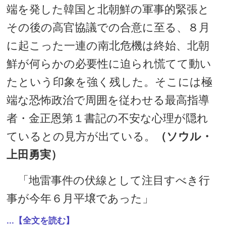
端を発した韓国と北朝鮮の軍事的緊張と
その後の高官協議での合意に至る、８月
に起こった一連の南北危機は終始、北朝
鮮が何らかの必要性に迫られ慌てて動い
たという印象を強く残した。そこには極
端な恐怖政治で周囲を従わせる最高指導
者・金正恩第１書記の不安な心理が隠れ
ているとの見方が出ている。
（ソウル・
上田勇実）
「地雷事件の伏線として注目すべき行
事が今年６月平壌であった」
...【全文を読む】