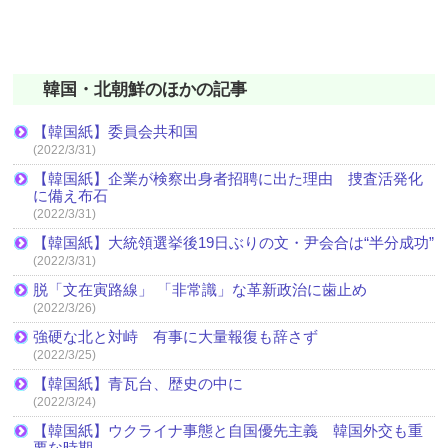
韓国・北朝鮮のほかの記事
【韓国紙】委員会共和国
(2022/3/31)
【韓国紙】企業が検察出身者招聘に出た理由 捜査活発化
に備え布石
(2022/3/31)
【韓国紙】大統領選挙後19日ぶりの文・尹会合は“半分成功”
(2022/3/31)
脱「文在寅路線」 「非常識」な革新政治に歯止め
(2022/3/26)
強硬な北と対峙 有事に大量報復も辞さず
(2022/3/25)
【韓国紙】青瓦台、歴史の中に
(2022/3/24)
【韓国紙】ウクライナ事態と自国優先主義 韓国外交も重
要な時期