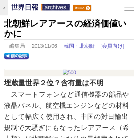
togg
＜
navi
北朝鮮レアアースの経済価値い
かに
編集局 2013/11/06
韓国・北朝鮮
[会員向け]
埋蔵量世界２位？含有量は不明
スマートフォンなど通信機器の部品や
液晶パネル、航空機エンジンなどの材料
として幅広く使用され、中国の対日輸出
規制で大騒ぎにもなったレアアース（希