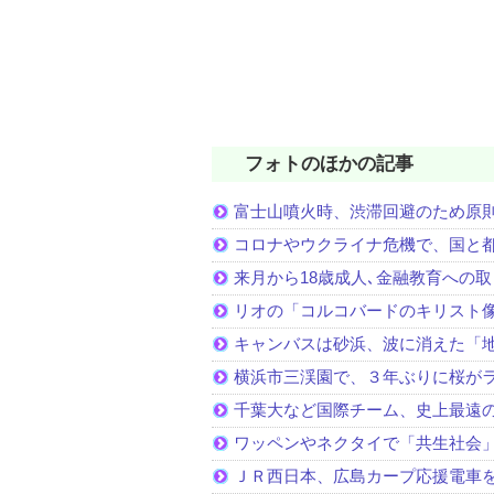
フォトのほかの記事
富士山噴火時、渋滞回避のため原
コロナやウクライナ危機で、国と
来月から18歳成人､金融教育への
リオの「コルコバードのキリスト
キャンバスは砂浜、波に消えた「
横浜市三渓園で、３年ぶりに桜が
千葉大など国際チーム、史上最遠
ワッペンやネクタイで「共生社会
ＪＲ西日本、広島カープ応援電車