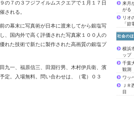
９の７の３フジフイルムスクエアで１月１７日
来月
がる
催される。
リオ
「節
前の幕末に写真術が日本に渡来してから銀塩写
し、国内外で高く評価された写真家１００人の
社会のほ
優れた技術で新たに製作された高画質の銀塩プ
横浜
ッ
千葉
田九一、福原信三、田淵行男、木村伊兵衛、濱
観測
予定。入場無料。問い合わせは、（電）０３
ワッ
ＪＲ
目