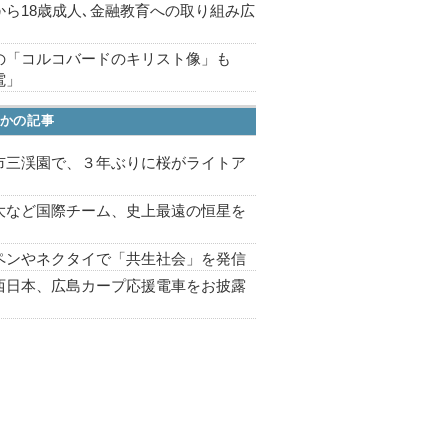
から18歳成人､金融教育への取り組み広
の「コルコバードのキリスト像」も
電」
かの記事
市三渓園で、３年ぶりに桜がライトア
プ
大など国際チーム、史上最遠の恒星を
ペンやネクタイで「共生社会」を発信
西日本、広島カープ応援電車をお披露