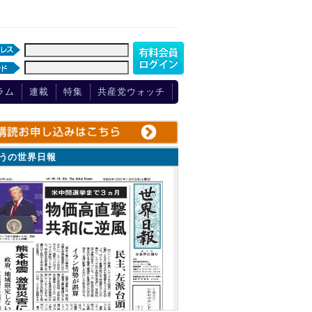
ラム
連載
特集
共産党ウォッチ
ょうの世界日報