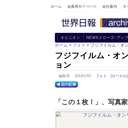
ホーム
会員用ＭＹページ
会社案内
ネ
オピニオン
NEWSクローズ･アッ
ホーム
>
フォト
> フジフイルム・オ
フジフイルム・オ
ョン
編集局 2014/1/03
フォト
[ローカル]
「この１枚！」、写真家