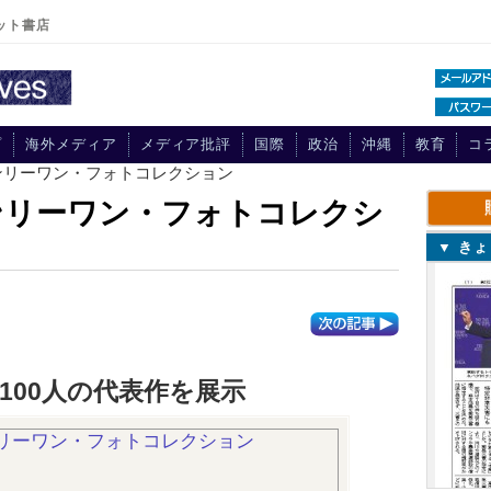
ット書店
プ
海外メディア
メディア批評
国際
政治
沖縄
教育
コ
ンリーワン・フォトコレクション
ンリーワン・フォトコレクシ
▼ き
100人の代表作を展示