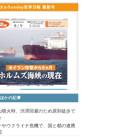
タルSunday世界日報 最新号
ほかの記事
山噴火時、渋滞回避のため原則徒歩で
を
ナやウクライナ危機で、国と都の連携
認