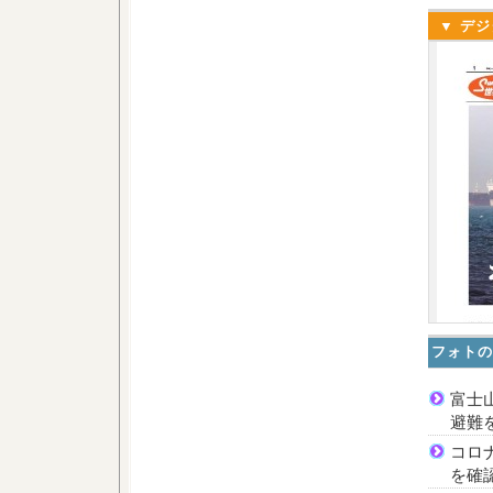
▼ デジ
フォトの
富士
避難
コロ
を確