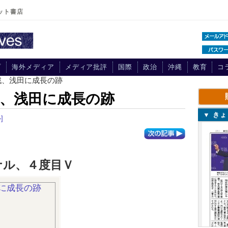
ット書店
プ
海外メディア
メディア批評
国際
政治
沖縄
教育
コ
戦、浅田に成長の跡
、浅田に成長の跡
▼ き
]
ナル、４度目Ｖ