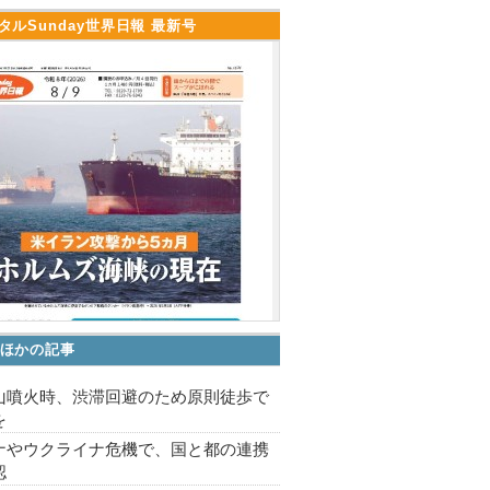
タルSunday世界日報 最新号
ほかの記事
山噴火時、渋滞回避のため原則徒歩で
を
ナやウクライナ危機で、国と都の連携
認