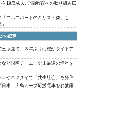
から18歳成人､金融教育への取り組み広
の「コルコバードのキリスト像」も
電」
かの記事
市三渓園で、３年ぶりに桜がライトア
プ
大など国際チーム、史上最遠の恒星を
ペンやネクタイで「共生社会」を発信
西日本、広島カープ応援電車をお披露