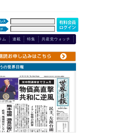
ラム
連載
特集
共産党ウォッチ
ょうの世界日報