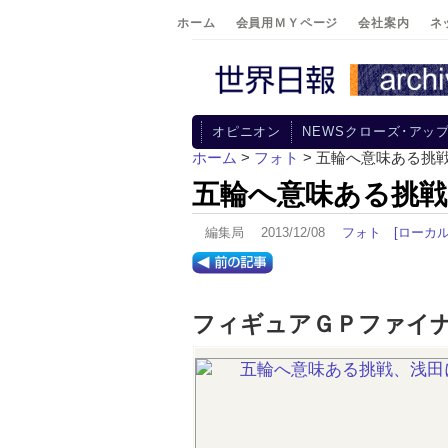
ホーム
会員用ＭＹページ
会社案内
ネ
オピニオン
NEWSクローズ･アッ
ホーム
>
フォト
> 五輪へ意味ある挑
五輪へ意味ある挑戦
編集局 2013/12/08
フォト
[ローカル
フィギュアＧＰファイ