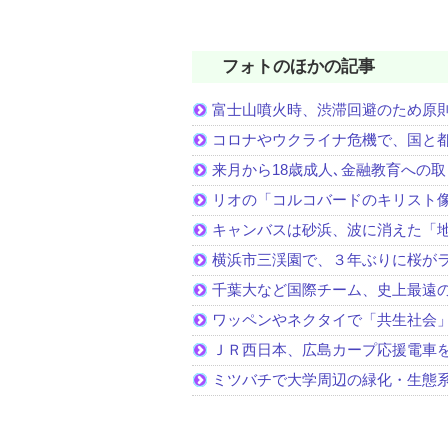
フォトのほかの記事
富士山噴火時、渋滞回避のため原
コロナやウクライナ危機で、国と
来月から18歳成人､金融教育への
リオの「コルコバードのキリスト
キャンバスは砂浜、波に消えた「
横浜市三渓園で、３年ぶりに桜が
千葉大など国際チーム、史上最遠
ワッペンやネクタイで「共生社会
ＪＲ西日本、広島カープ応援電車
ミツバチで大学周辺の緑化・生態