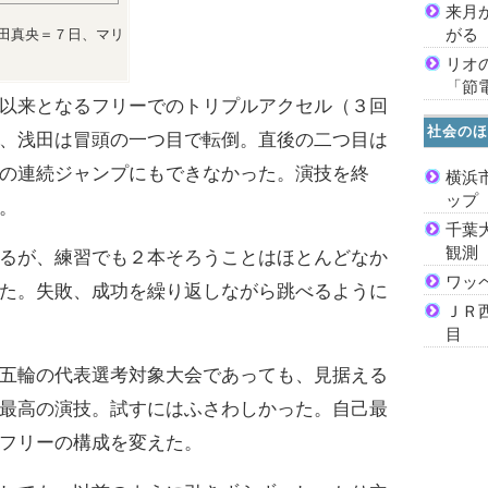
来月
がる
田真央＝７日、マリ
リオ
「節
以来となるフリーでのトリプルアクセル（３回
社会のほ
、浅田は冒頭の一つ目で転倒。直後の二つ目は
の連続ジャンプにもできなかった。演技を終
横浜
ッ
。
千葉
観測
るが、練習でも２本そろうことはほとんどなか
ワッ
た。失敗、成功を繰り返しながら跳べるように
ＪＲ
目
五輪の代表選考対象大会であっても、見据える
最高の演技。試すにはふさわしかった。自己最
フリーの構成を変えた。