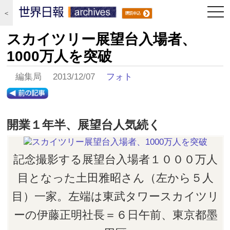
togg
＜
navi
スカイツリー展望台入場者、
1000万人を突破
編集局 2013/12/07
フォト
開業１年半、展望台人気続く
記念撮影する展望台入場者１０００万人
目となった土田雅昭さん（左から５人
目）一家。左端は東武タワースカイツリ
ーの伊藤正明社長＝６日午前、東京都墨