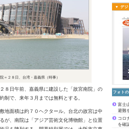
▼ デジ
院＝２８日、台湾・嘉義県（時事）
２８日午前、嘉義県に建設した「故宮南院」の
フォトの
約制で、来年３月までは無料とする。
富士
避難
敷地面積は約７０ヘクタール。台北の故宮は中
コロ
るが、南院は「アジア芸術文化博物館」と位置
を確