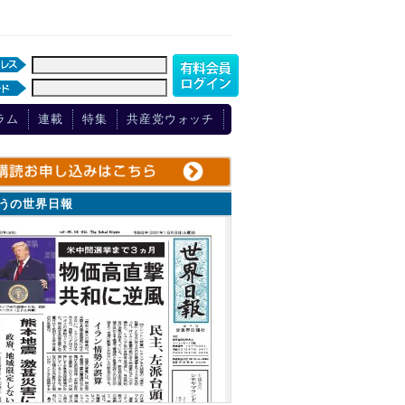
ラム
連載
特集
共産党ウォッチ
ょうの世界日報