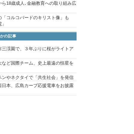
から18歳成人､金融教育への取り組み広
の「コルコバードのキリスト像」も
電」
かの記事
市三渓園で、３年ぶりに桜がライトア
プ
大など国際チーム、史上最遠の恒星を
ペンやネクタイで「共生社会」を発信
西日本、広島カープ応援電車をお披露