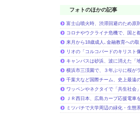
フォトのほかの記事
富士山噴火時、渋滞回避のため原
コロナやウクライナ危機で、国と
来月から18歳成人､金融教育への
リオの「コルコバードのキリスト
キャンバスは砂浜、波に消えた「
横浜市三渓園で、３年ぶりに桜が
千葉大など国際チーム、史上最遠
ワッペンやネクタイで「共生社会
ＪＲ西日本、広島カープ応援電車
ミツバチで大学周辺の緑化・生態