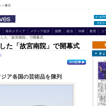
ット書店
プ
海外メディア
メディア批評
国際
政治
沖縄
教育
コ
設した「故宮南院」で開幕式
した「故宮南院」で開幕式
▼ き
]
アジア各国の芸術品を陳列