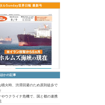
タルSunday世界日報 最新号
ほかの記事
山噴火時、渋滞回避のため原則徒歩で
を
ナやウクライナ危機で、国と都の連携
認