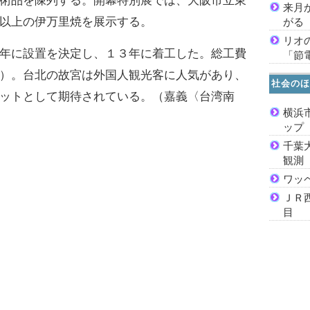
術品を陳列する。開幕特別展では、大阪市立東
来月
以上の伊万里焼を展示する。
がる
リオ
年に設置を決定し、１３年に着工した。総工費
「節
）。台北の故宮は外国人観光客に人気があり、
社会のほ
ットとして期待されている。（嘉義〈台湾南
横浜
ッ
千葉
観測
ワッ
ＪＲ
目