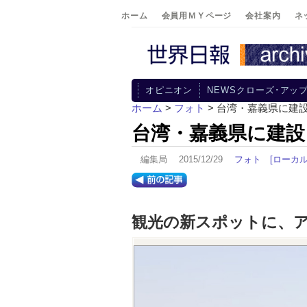
ホーム
会員用ＭＹページ
会社案内
ネ
オピニオン
NEWSクローズ･アッ
ホーム
>
フォト
> 台湾・嘉義県に建
台湾・嘉義県に建設
編集局 2015/12/29
フォト
[ローカル
観光の新スポットに、