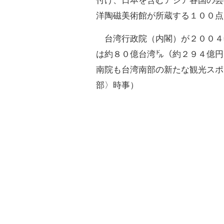
付け、日本を含むアジア各国の芸
洋陶磁美術館が所蔵する１００点
台湾行政院（内閣）が２００４
は約８０億台湾㌦（約２９４億円
南院も台湾南部の新たな観光スポ
部〉時事）