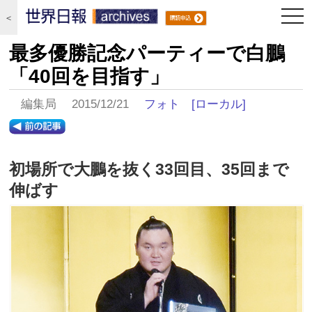
togg
＜
navi
最多優勝記念パーティーで白鵬
「40回を目指す」
編集局 2015/12/21
フォト
[ローカル]
初場所で大鵬を抜く33回目、35回まで
伸ばす