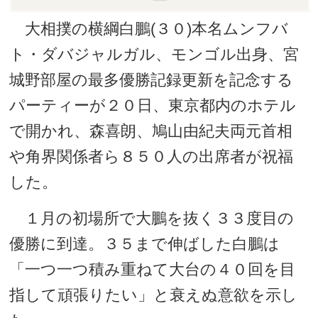
大相撲の横綱白鵬(３０)本名ムンフバ
ト・ダバジャルガル、モンゴル出身、宮
城野部屋の最多優勝記録更新を記念する
パーティーが２０日、東京都内のホテル
で開かれ、森喜朗、鳩山由紀夫両元首相
や角界関係者ら８５０人の出席者が祝福
した。
１月の初場所で大鵬を抜く３３度目の
優勝に到達。３５まで伸ばした白鵬は
「一つ一つ積み重ねて大台の４０回を目
指して頑張りたい」と衰えぬ意欲を示し