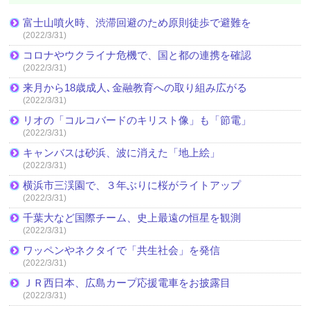
富士山噴火時、渋滞回避のため原則徒歩で避難を
(2022/3/31)
コロナやウクライナ危機で、国と都の連携を確認
(2022/3/31)
来月から18歳成人､金融教育への取り組み広がる
(2022/3/31)
リオの「コルコバードのキリスト像」も「節電」
(2022/3/31)
キャンバスは砂浜、波に消えた「地上絵」
(2022/3/31)
横浜市三渓園で、３年ぶりに桜がライトアップ
(2022/3/31)
千葉大など国際チーム、史上最遠の恒星を観測
(2022/3/31)
ワッペンやネクタイで「共生社会」を発信
(2022/3/31)
ＪＲ西日本、広島カープ応援電車をお披露目
(2022/3/31)